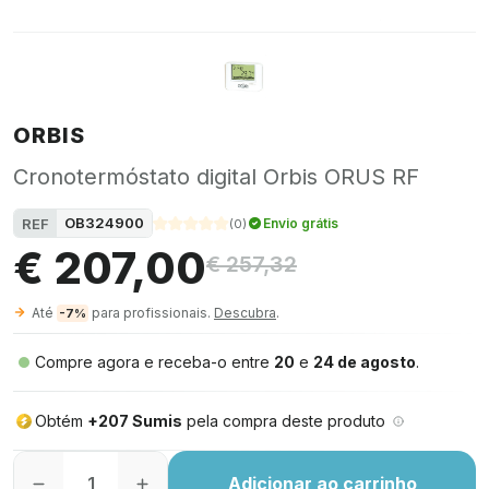
ORBIS
Cronotermóstato digital Orbis ORUS RF
OB324900
REF
Envio grátis
(
0
)
€ 207,00
€ 257,32
Até
para profissionais.
Descubra
.
-7%
Compre agora e receba-o entre
20
e
24 de agosto
.
Obtém
+207 Sumis
pela compra deste produto
Adicionar ao carrinho