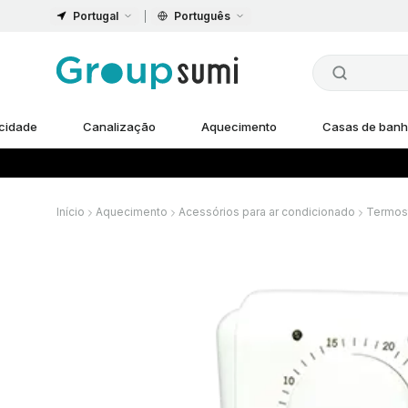
Portugal
Português
icidade
Canalização
Aquecimento
Casas de ban
Início
Aquecimento
Acessórios para ar condicionado
Termos