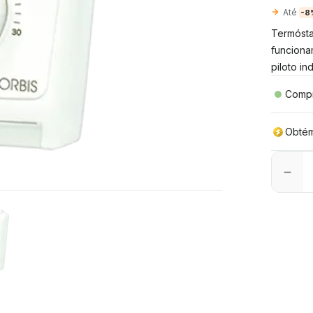
Até
-8
Termósta
funciona
piloto i
Compr
Obté