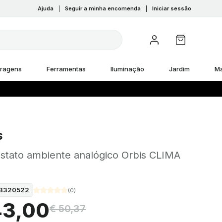
Ajuda
|
Seguir a minha encomenda
|
Iniciar sessão
rragens
Ferramentas
Iluminação
Jardim
M
S
stato ambiente analógico Orbis CLIMA
B320522
(
0
)
43,00
€ 50,37