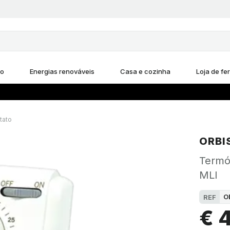
ho
Energias renováveis
Casa e cozinha
Loja de fe
tato
ORBI
Termó
MLI
O
REF
€ 