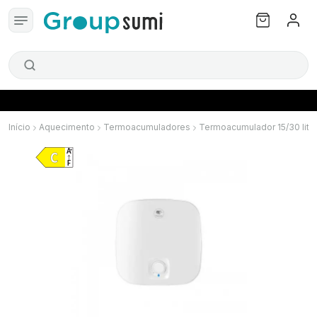
Início
Aquecimento
Termoacumuladores
Termoacumulador 15/30 litr