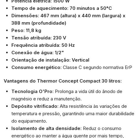
Potência elétrica
:
1500 W
Tempo de aquecimento
:
70 minutos a 50°C
Dimensões
:
467 mm (altura) x 440 mm (largura) x
388 mm (profundidade)
Peso
:
11,8 kg
Tensão atribuída
:
230 V
Frequência atribuída
:
50 Hz
Conexão de água
:
1/2"
Orientação de instalação
:
Vertical
Consumo energético
: Classe C segundo normativa ErP
Vantagens do Thermor Concept Compact 30 litros:
Tecnologia O'Pro
: Prolonga a vida útil do ânodo de
magnésio e reduz a manutenção.
Depósito vitrificado
: Alta resistência às variações de
temperatura e pressão, garantindo uma maior durabilidade
do equipamento.
Isolamento de alta densidade
: Reduz o consumo
energético ao manter a água quente por mais tempo,