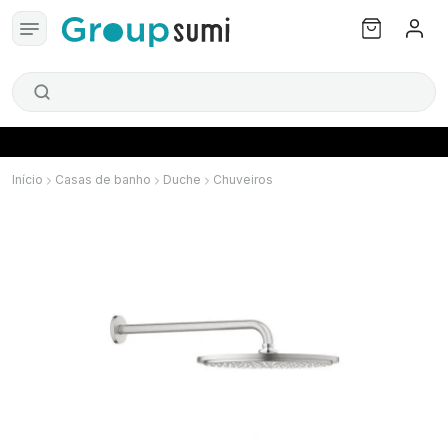
Início
Casas de banho
Duche
Chuveiros