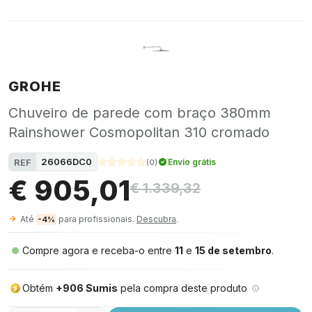
GROHE
Chuveiro de parede com braço 380mm
Rainshower Cosmopolitan 310 cromado
26066DC0
REF
Envio grátis
(
0
)
€ 905,01
€ 1.339,32
Até
para profissionais.
Descubra
.
-4%
Compre agora e receba-o entre
11
e
15 de setembro
.
Obtém
+906 Sumis
pela compra deste produto