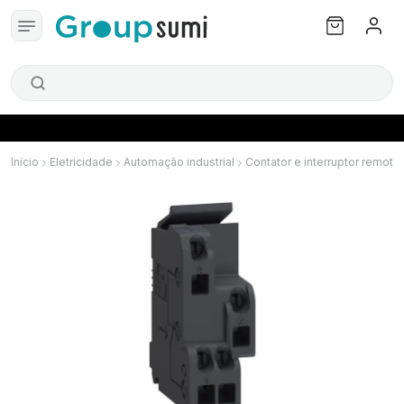
Início
Eletricidade
Automação industrial
Contator e interruptor remoto