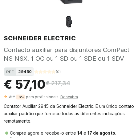
SCHNEIDER ELECTRIC
Contacto auxiliar para disjuntores ComPact
NS NSX, 1 OC ou 1 SD ou 1 SDE ou 1 SDV
29450
REF
(
0
)
€ 57,10
€ 217,34
Até
para profissionais.
Descubra
.
-6%
Contator Auxiliar 2945 da Schneider Electric. É um único contato
auxiliar padrão que fornece todas as diferentes indicações
remotamente.
Compre agora e receba-o entre
14
e
17 de agosto
.