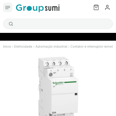
Início
Eletricidade
Automação industrial
Contator e interruptor remoto