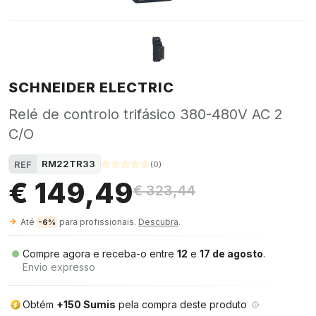
SCHNEIDER ELECTRIC
Relé de controlo trifásico 380-480V AC 2
C/O
RM22TR33
REF
(
0
)
€ 149,49
€ 323,44
Até
para profissionais.
Descubra
.
-6%
Compre agora e receba-o entre
12
e
17 de agosto
.
Envio expresso
Obtém
+150 Sumis
pela compra deste produto