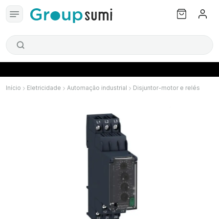
Início
Eletricidade
Automação industrial
Disjuntor-motor e relés