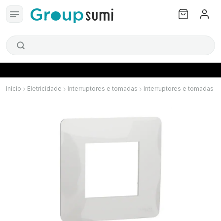
Início
Eletricidade
Interruptores e tomadas
Interruptores e tomadas S