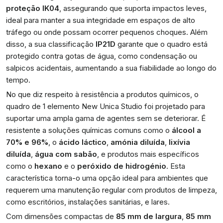
proteção IK04
, assegurando que suporta impactos leves,
ideal para manter a sua integridade em espaços de alto
tráfego ou onde possam ocorrer pequenos choques. Além
disso, a sua classificação
IP21D
garante que o quadro está
protegido contra gotas de água, como condensação ou
salpicos acidentais, aumentando a sua fiabilidade ao longo do
tempo.
No que diz respeito à resistência a produtos químicos, o
quadro de 1 elemento New Unica Studio foi projetado para
suportar uma ampla gama de agentes sem se deteriorar. É
resistente a soluções químicas comuns como o
álcool a
70% e 96%
, o
ácido láctico
,
amónia diluída
,
lixívia
diluída
,
água com sabão
, e produtos mais específicos
como o
hexano
e o
peróxido de hidrogénio
. Esta
característica torna-o uma opção ideal para ambientes que
requerem uma manutenção regular com produtos de limpeza,
como escritórios, instalações sanitárias, e lares.
Com dimensões compactas de
85 mm de largura
,
85 mm