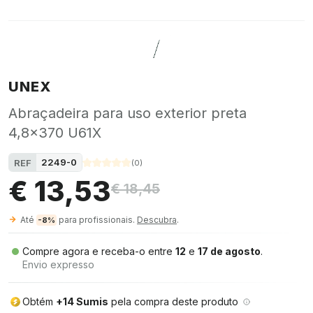
UNEX
Abraçadeira para uso exterior preta
4,8x370 U61X
2249-0
REF
(
0
)
€ 13,53
€ 18,45
Até
para profissionais.
Descubra
.
-8%
Compre agora e receba-o entre
12
e
17 de agosto
.
Envio expresso
Obtém
+14 Sumis
pela compra deste produto