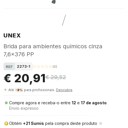
UNEX
Brida para ambientes químicos cinza
7,6x376 PP
2273-1
REF
(
0
)
€ 20,91
€ 29,52
Até
para profissionais.
Descubra
.
-8%
Compre agora e receba-o entre
12
e
17 de agosto
.
Envio expresso
Obtém
+21 Sumis
pela compra deste produto