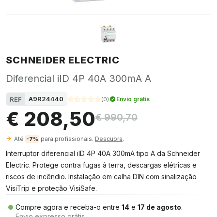
SCHNEIDER ELECTRIC
Diferencial iID 4P 40A 300mA A
A9R24440
REF
Envio grátis
(
0
)
€ 208,50
€ 990,70
Até
para profissionais.
Descubra
.
-7%
Interruptor diferencial iID 4P 40A 300mA tipo A da Schneider
Electric. Protege contra fugas à terra, descargas elétricas e
riscos de incêndio. Instalação em calha DIN com sinalização
VisiTrip e proteção VisiSafe.
Compre agora e receba-o entre
14
e
17 de agosto
.
Envio expresso grátis