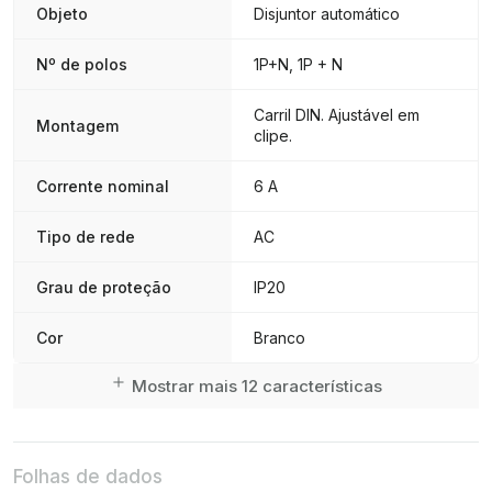
Objeto
Disjuntor automático
Nº de polos
1P+N, 1P + N
Carril DIN. Ajustável em
Montagem
clipe.
Corrente nominal
6 A
Tipo de rede
AC
Grau de proteção
IP20
Cor
Branco
Mostrar mais 12 características
Folhas de dados