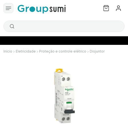
Início
Eletricidade
Proteção e controle elétrico
Disjuntor