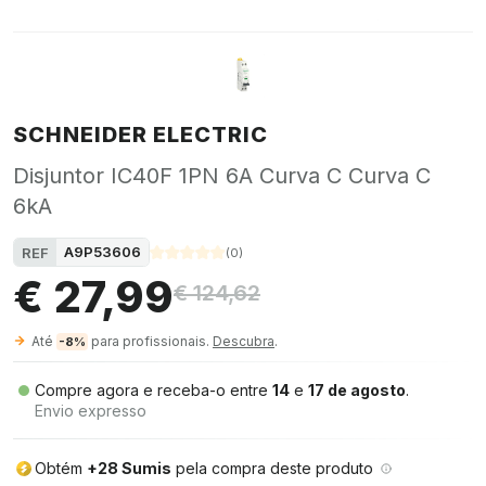
SCHNEIDER ELECTRIC
Disjuntor IC40F 1PN 6A Curva C Curva C
6kA
A9P53606
REF
(
0
)
€ 27,99
€ 124,62
Até
para profissionais.
Descubra
.
-8%
Compre agora e receba-o entre
14
e
17 de agosto
.
Envio expresso
Obtém
+28 Sumis
pela compra deste produto