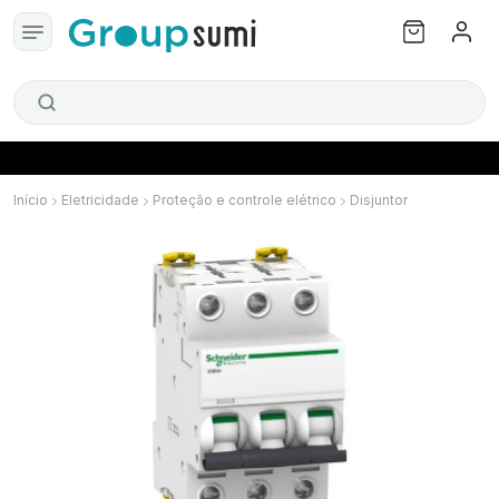
Início
Eletricidade
Proteção e controle elétrico
Disjuntor