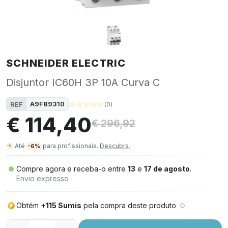
SCHNEIDER ELECTRIC
Disjuntor IC60H 3P 10A Curva C
A9F89310
REF
(
0
)
€ 114,40
€ 296,92
Até
para profissionais.
Descubra
.
-6%
Compre agora e receba-o entre
13
e
17 de agosto
.
Envio expresso
Obtém
+115 Sumis
pela compra deste produto