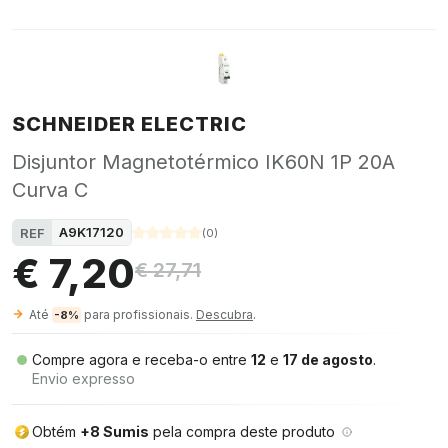
SCHNEIDER ELECTRIC
Disjuntor Magnetotérmico IK60N 1P 20A
Curva C
A9K17120
REF
(
0
)
€ 7,20
€ 27,71
Até
para profissionais.
Descubra
.
-8%
Compre agora e receba-o entre
12
e
17 de agosto
.
Envio expresso
Obtém
+8 Sumis
pela compra deste produto