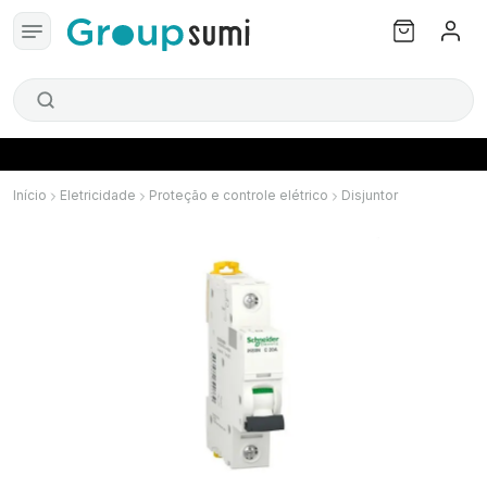
Início
Eletricidade
Proteção e controle elétrico
Disjuntor