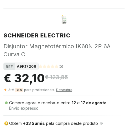
SCHNEIDER ELECTRIC
Disjuntor Magnetotérmico IK60N 2P 6A
Curva C
A9K17206
REF
(
0
)
€ 32,10
€ 123,85
Até
para profissionais.
Descubra
.
-8%
Compre agora e receba-o entre
12
e
17 de agosto
.
Envio expresso
Obtém
+33 Sumis
pela compra deste produto