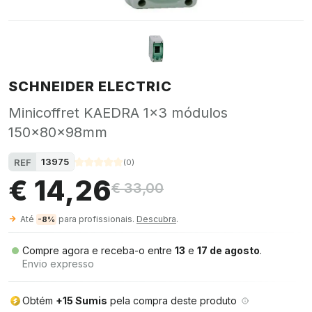
SCHNEIDER ELECTRIC
Minicoffret KAEDRA 1x3 módulos
150x80x98mm
13975
REF
(
0
)
€ 14,26
€ 33,00
Até
para profissionais.
Descubra
.
-8%
Compre agora e receba-o entre
13
e
17 de agosto
.
Envio expresso
Obtém
+15 Sumis
pela compra deste produto