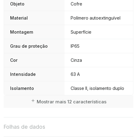
Objeto
Cofre
Material
Polímero autoextinguível
Montagem
Superfície
Grau de proteção
IP65
Cor
Cinza
Intensidade
63 A
Isolamento
Classe II, isolamento duplo
Mostrar mais 12 características
Folhas de dados