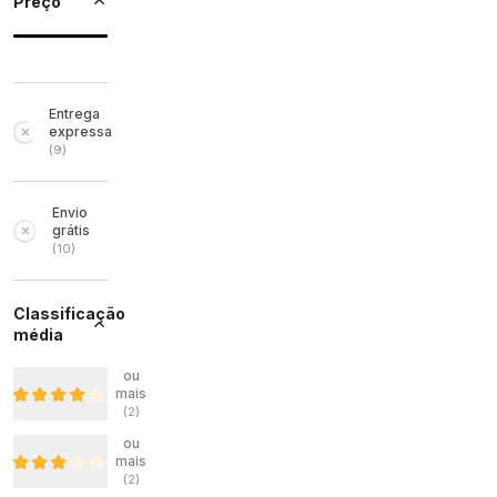
Preço
Entrega
expressa
(
9
)
Envio
grátis
(
10
)
Classificação
média
ou
mais
(
2
)
ou
mais
(
2
)