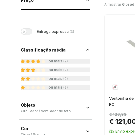
Preço
A mostrar
6 prod
Entrega expressa
(
3
)
Classificação média
ou mais
(
2
)
ou mais
(
2
)
ou mais
(
2
)
ou mais
(
2
)
Ventoinha de
RC
Objeto
Circulador / Ventilador de teto
€ 126,38
€ 121,0
Circulador
(
1
)
Cor
Ventilador de teto
(
1
)
Envio exp
Cinza / Branco