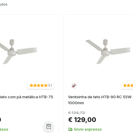
utos
(
1
)
 teto com pá metálica HTB-75
Ventoinha de teto HTB-90 RC 55W
1000mm
€ 134,73
0
€ 129,00
resso
Envio expresso