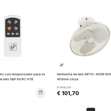
oto com temporizador para os
Ventoinha de teto ARTIC-400R 60
de teto S&P Kit RC HTB
400mm cinza
€ 106,20
€ 101,70