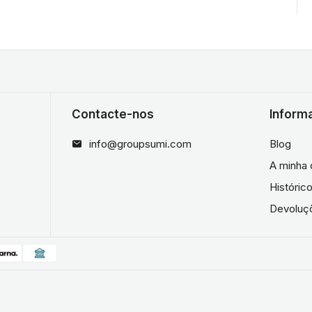
Contacte-nos
Inform
info@groupsumi.com
Blog
A minha 
Históri
Devoluç