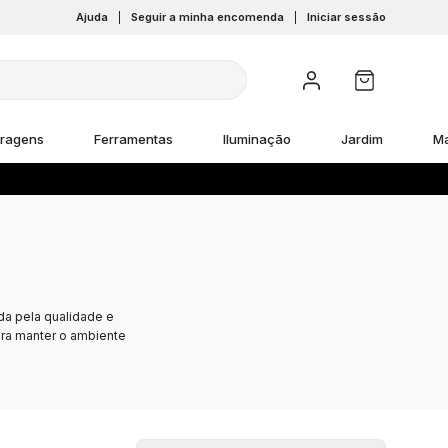
Ajuda
|
Seguir a minha encomenda
|
Iniciar sessão
rragens
Ferramentas
Iluminação
Jardim
M
da pela qualidade e
para manter o ambiente