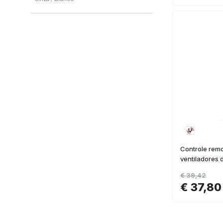
Cinza
(
4
)
Branco
(
1
)
Controle rem
ventiladores 
€ 39,42
€ 37,80