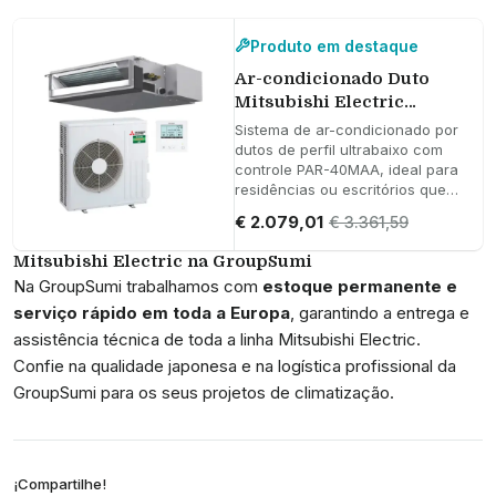
energética.
Produto em destaque
Ar-condicionado Duto
Mitsubishi Electric
MSEZ-50VA 5 kW 17000
Sistema de ar-condicionado por
BTU
dutos de perfil ultrabaixo com
controle PAR-40MAA, ideal para
residências ou escritórios que
buscam climatização eficiente,
€ 2.079,01
€ 3.361,59
silenciosa e discreta.
Mitsubishi Electric na GroupSumi
Na GroupSumi trabalhamos com
estoque permanente e
serviço rápido em toda a Europa
, garantindo a entrega e
assistência técnica de toda a linha Mitsubishi Electric.
Confie na qualidade japonesa e na logística profissional da
GroupSumi para os seus projetos de climatização.
¡Compartilhe!