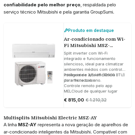
confiabilidade pelo melhor preço
, respaldada pelo
serviço técnico Mitsubishi e pela garantia GroupSumi.
Produto em destaque
Ar-condicionado com Wi-
Fi Mitsubishi MSZ-
HR35VFK 3,5 kW 12000
Split inverter com Wi-Fi
BTU
integrado e funcionamento
silencioso, ideal para climatizar
ambientes médios com controle
inteligente e alta eficiência
Potência de 3,5 kW (12000 BTU)
durante todo o ano.
para frio e calor
Controle remoto pelo app
MELCloud de qualquer lugar
Design compacto, baixo nível
€ 815,00
€ 1.210,32
de ruído e consumo otimizado
Multisplits Mitsubishi Electric MSZ-AY
A linha
MSZ-AY
representa a nova geração de aparelhos de
ar-condicionado inteligentes da Mitsubishi. Compatível com