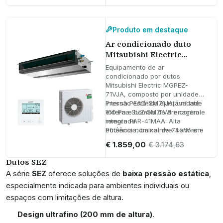
um consumo eficiente
Produto em destaque
Ar condicionado duto
Mitsubishi Electric
MGPEZ-71VJA 7,1 kW
Equipamento de ar
24000 BTU
condicionado por dutos
Mitsubishi Electric MGPEZ-
71VJA, composto por unidade
interna PEAD-SM71JA, unidade
Pressão estática ajustável até
externa SUZ-SM71VA e controle
150 Pa e bomba de drenagem
remoto PAR-41MAA. Alta
integrada
eficiência, baixo nível sonoro e
Potência nominal de 7,1 kW em
design compacto.
frio e 8,0 kW em calor
€ 1.859,00
€ 3.174,63
SCOP de 3,8 e SEER de 5,5 para
máxima eficiência energética
Dutos SEZ
A série
SEZ
oferece soluções de
baixa pressão estática
,
especialmente indicada para ambientes individuais ou
espaços com limitações de altura.
Design ultrafino (200 mm de altura)
.