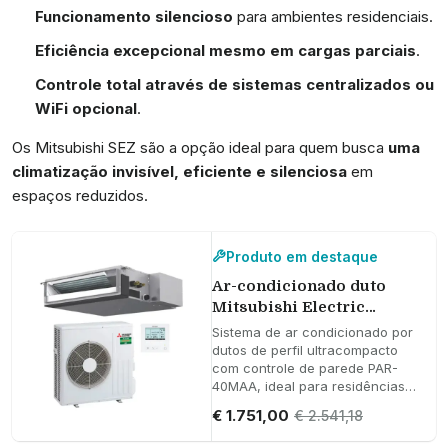
Funcionamento silencioso
para ambientes residenciais.
Eficiência excepcional mesmo em cargas parciais
.
Controle total através de sistemas centralizados ou
WiFi opcional
.
Os Mitsubishi SEZ são a opção ideal para quem busca
uma
climatização invisível, eficiente e silenciosa
em
espaços reduzidos.
Produto em destaque
Ar-condicionado duto
Mitsubishi Electric
MSEZ-35VA 3,5 kW 12000
Sistema de ar condicionado por
BTU
dutos de perfil ultracompacto
com controle de parede PAR-
40MAA, ideal para residências
ou escritórios onde se exige
€ 1.751,00
€ 2.541,18
conforto uniforme, baixo nível
de ruído e alta eficiência