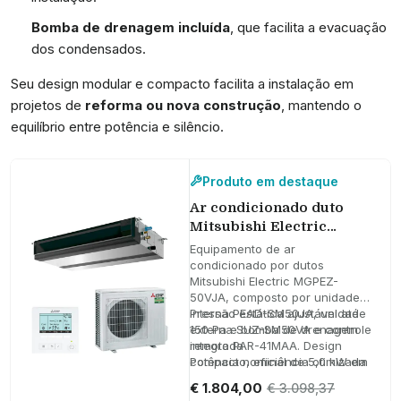
Bomba de drenagem incluída
, que facilita a evacuação
dos condensados.
Seu design modular e compacto facilita a instalação em
projetos de
reforma ou nova construção
, mantendo o
equilíbrio entre potência e silêncio.
Produto em destaque
Ar condicionado duto
Mitsubishi Electric
MGPEZ-50VJA 5,0 kW
Equipamento de ar
17000 BTU
condicionado por dutos
Mitsubishi Electric MGPEZ-
50VJA, composto por unidade
interna PEAD-SM50JA, unidade
Pressão estática ajustável até
externa SUZ-SM50VA e controle
150 Pa e bomba de drenagem
remoto PAR-41MAA. Design
integrada
compacto, eficiência otimizada
Potência nominal de 5,0 kW em
e baixo nível sonoro.
frio e 6,0 kW em calor
€ 1.804,00
€ 3.098,37
SCOP de 3,8 e SEER de 5,3 para