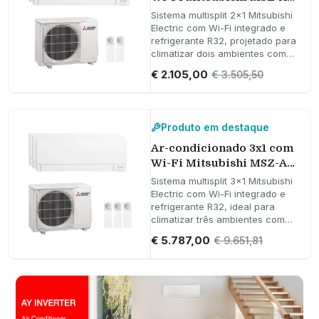
3,5 kW 12000 BTU
Sistema multisplit 2x1 Mitsubishi
Electric com Wi-Fi integrado e
refrigerante R32, projetado para
climatizar dois ambientes com
alta eficiência, funcionamento
€ 2.105,00
€ 3.505,50
silencioso e filtragem avançada
V-Blocking para conforto
contínuo durante todo o ano.
Produto em destaque
Ar-condicionado 3x1 com
Wi-Fi Mitsubishi MSZ-AY
3,5 kW 12000 BTU
Sistema multisplit 3x1 Mitsubishi
Electric com Wi-Fi integrado e
refrigerante R32, ideal para
climatizar três ambientes com
alto desempenho sazonal, baixo
€ 5.787,00
€ 9.651,81
nível de ruído e filtragem V-
Blocking para um conforto
eficiente o ano todo.