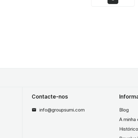
Contacte-nos
Inform
info@groupsumi.com
Blog
A minha 
Históri