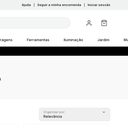
Ajuda
|
Seguir a minha encomenda
|
Iniciar sessão
rragens
Ferramentas
Iluminação
Jardim
M
o
Organizar por
Relevância