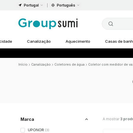
Portugal
Português
icidade
Canalização
Aquecimento
Casas de ban
Início
Canalização
Coletores de água
Coletor com medidor de va
A mostrar
3 prod
Marca
UPONOR
(
3
)