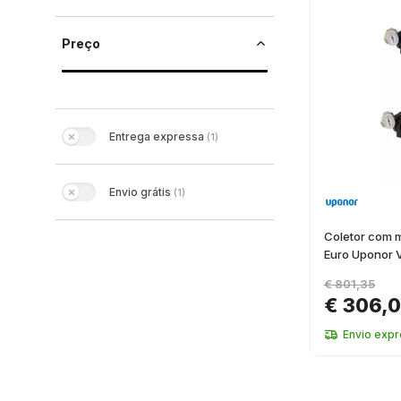
Preço
Entrega expressa
(
1
)
Envio grátis
(
1
)
Coletor com 
Euro Uponor 
€ 801,35
€ 306,
Envio expr