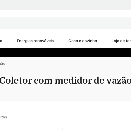
ho
Energias renováveis
Casa e cozinha
Loja de fe
zão
Coletor com medidor de vazã
utos