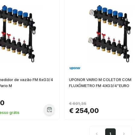
medidor de vazão FM 6xG3/4
UPONOR VARIO M COLETOR COM
Vario M
FLUXÔMETRO FM 4XG3/4"EURO
00
€ 601,35
€ 254,00
esso grátis
1