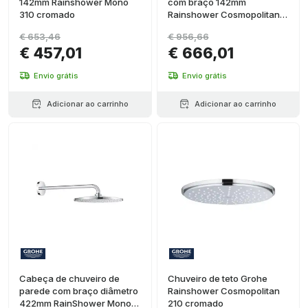
142mm Rainshower Mono
com braço 142mm
310 cromado
Rainshower Cosmopolitan
310 cromado
€ 653,46
€ 956,66
€ 457,01
€ 666,01
Envio grátis
Envio grátis
Adicionar ao carrinho
Adicionar ao carrinho
Cabeça de chuveiro de
Chuveiro de teto Grohe
parede com braço diâmetro
Rainshower Cosmopolitan
422mm RainShower Mono
210 cromado