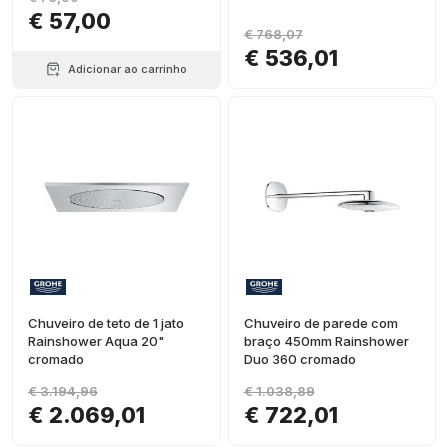
€ 57,00
€ 768,07
€ 536,01
Adicionar ao carrinho
Chuveiro de teto de 1 jato
Chuveiro de parede com
Rainshower Aqua 20"
braço 450mm Rainshower
cromado
Duo 360 cromado
€ 3.194,96
€ 1.038,89
€ 2.069,01
€ 722,01