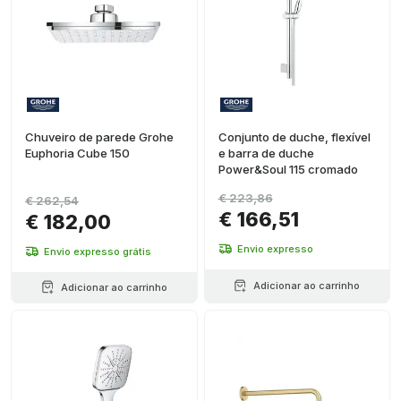
Cobre
escovado
(
1
)
Grafite
escovado
(
1
)
Chuveiro de parede Grohe
Conjunto de duche, flexível
Euphoria Cube 150
e barra de duche
Power&Soul 115 cromado
€ 223,86
€ 262,54
€ 166,51
€ 182,00
Envio expresso
Envio expresso grátis
Adicionar ao carrinho
Adicionar ao carrinho