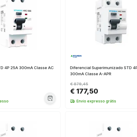
STD 4P 25A 300mA Classe AC
Diferencial Superimunizado STD 4
300mA Classe A-APR
€ 879,45
€ 177,50
resso
Envio expresso grátis