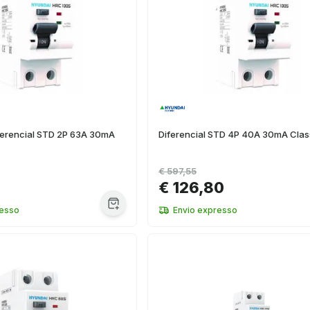
iferencial STD 2P 63A 30mA
Diferencial STD 4P 40A 30mA Clas
€ 597,55
€ 126,80
resso
Envio expresso