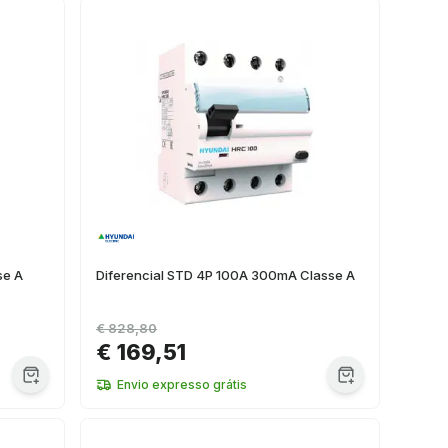
se A
Diferencial STD 4P 100A 300mA Classe A
€ 828,80
€ 169,51
Envio expresso grátis