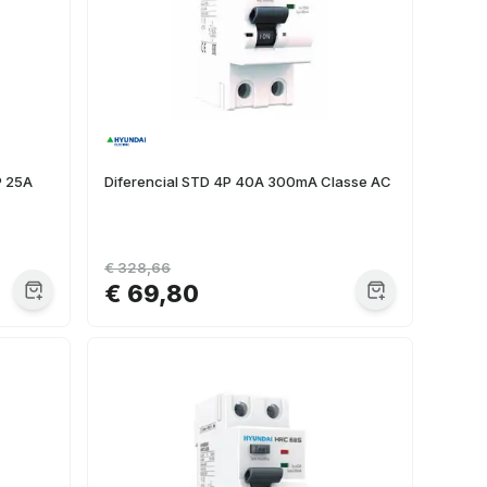
P 25A
Diferencial STD 4P 40A 300mA Classe AC
€ 328,66
€ 69,80