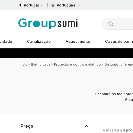
Portugal
Português
icidade
Canalização
Aquecimento
Casas de ban
Início
Eletricidade
Proteção e controle elétrico
Disjuntor diferen
Encontre os melhore
Gara
Preço
A mostrar
24 pro