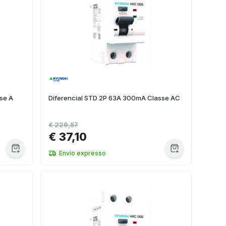
se A
Diferencial STD 2P 63A 300mA Classe AC
€ 229,57
€ 37,10
Envio expresso