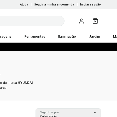
Ajuda
|
Seguir a minha encomenda
|
Iniciar sessão
rragens
Ferramentas
Iluminação
Jardim
M
i
de da marca
HYUNDAI
.
arca.
Organizar por
Relevância