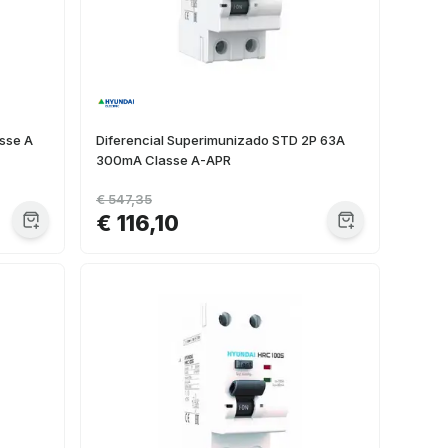
sse A
Diferencial Superimunizado STD 2P 63A
300mA Classe A-APR
€ 547,35
€ 116,10