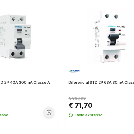
STD 2P 40A 300mA Classe A
Diferencial STD 2P 63A 30mA Clas
€ 337,68
0
€ 71,70
resso
Envio expresso