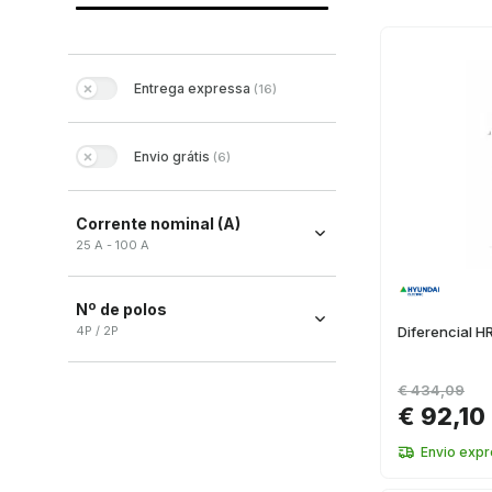
Entrega expressa
(
16
)
Envio grátis
(
6
)
Corrente nominal (A)
25 A - 100 A
Nº de polos
4P / 2P
Diferencial 
4P
(
13
)
€ 434,09
2P
(
11
)
€ 92,10
Envio exp