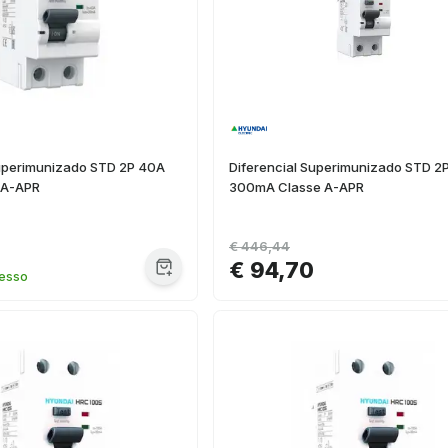
Superimunizado STD 2P 40A
Diferencial Superimunizado STD 2
 A-APR
300mA Classe A-APR
€ 446,44
€ 94,70
resso