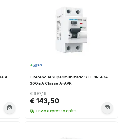
se A
Diferencial Superimunizado STD 4P 40A
300mA Classe A-APR
€ 697,16
€ 143,50
Envio expresso grátis