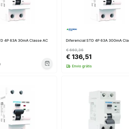
STD 4P 63A 30mA Classe AC
Diferencial STD 4P 63A 300mA Cla
€ 660,36
€ 136,51
0
Envio grátis