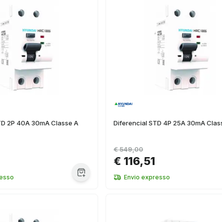
STD 2P 40A 30mA Classe A
Diferencial STD 4P 25A 30mA Clas
€ 549,00
€ 116,51
resso
Envio expresso