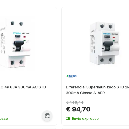
HRC 4P 63A 300mA AC STD
Diferencial Superimunizado STD 2
300mA Classe A-APR
€ 446,44
€ 94,70
resso
Envio expresso