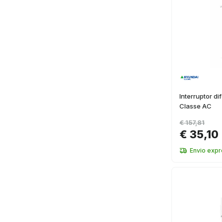
Interruptor d
Classe AC
€ 157,81
€ 35,10
Envio exp