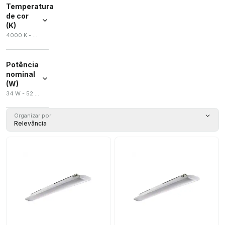
Temperatura
de cor
(K)
4000 K - 5700 K
Potência
nominal
(W)
34 W - 52 W
Organizar por
Relevância