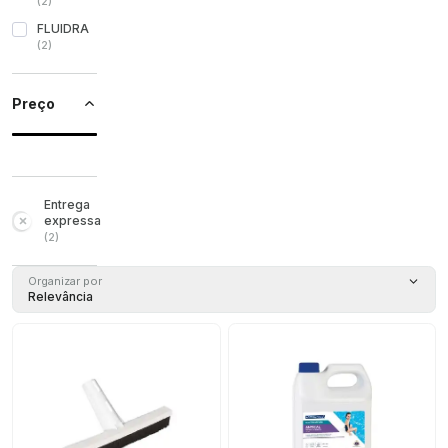
(
2
)
FLUIDRA
(
2
)
Preço
Entrega
expressa
(
2
)
Organizar por
Relevância