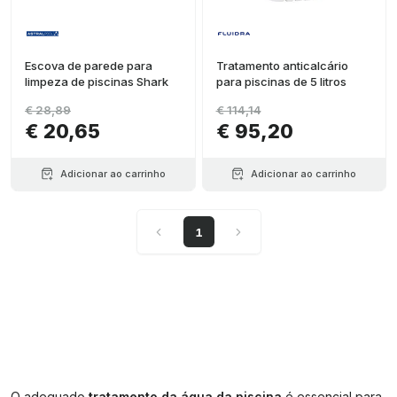
Escova de parede para
Tratamento anticalcário
limpeza de piscinas Shark
para piscinas de 5 litros
€ 28,89
€ 114,14
€ 20,65
€ 95,20
Adicionar ao carrinho
Adicionar ao carrinho
1
O adequado
tratamento da água da piscina
é essencial para