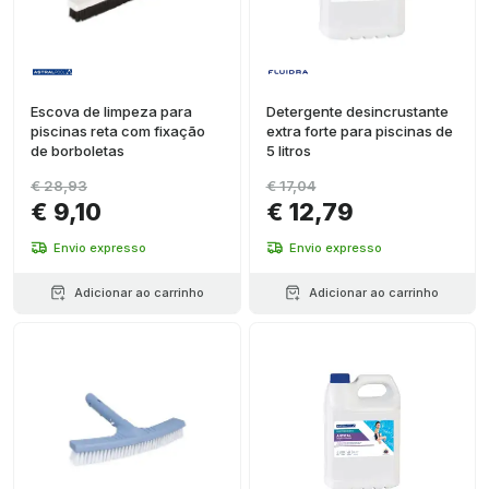
Escova de limpeza para
Detergente desincrustante
piscinas reta com fixação
extra forte para piscinas de
de borboletas
5 litros
€ 28,93
€ 17,04
€ 9,10
€ 12,79
Envio expresso
Envio expresso
Adicionar ao carrinho
Adicionar ao carrinho