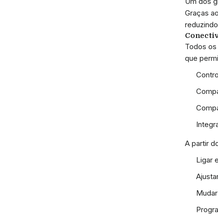
Um dos gr
Graças a
reduzindo 
Conecti
Todos os
que permi
Contr
Compat
Compa
Integ
A partir d
Ligar 
Ajusta
Mudar
Progra