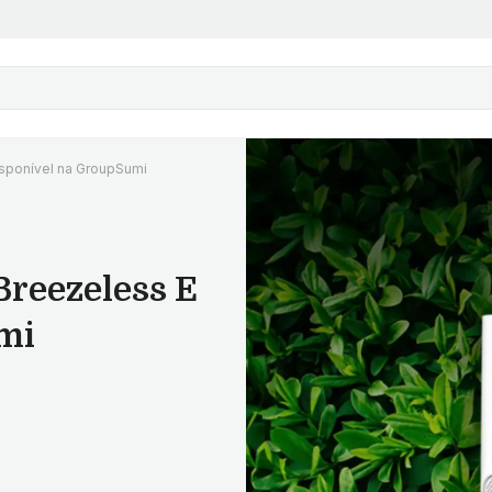
isponível na GroupSumi
Breezeless E
mi