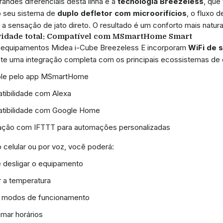
andes diferenciais desta linha é a
tecnologia Breezeless
, que
o seu sistema de
duplo defletor com microorifícios
, o fluxo 
a sensação de jato direto. O resultado é um conforto mais natural 
vidade total: Compatível com MSmartHome Smart
 equipamentos Midea i-Cube Breezeless E incorporam
WiFi de s
te uma integração completa com os principais ecossistemas de c
ole pelo app MSmartHome
ibilidade com Alexa
tibilidade com Google Home
ração com IFTTT para automações personalizadas
o celular ou por voz, você poderá:
e desligar o equipamento
r a temperatura
 modos de funcionamento
mar horários