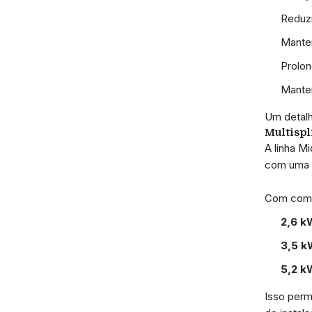
Reduzi
Manter
Prolon
Manter
Um detalhe
Multispli
A linha M
com uma ú
Com combi
2,6 k
3,5 k
5,2 k
Isso perm