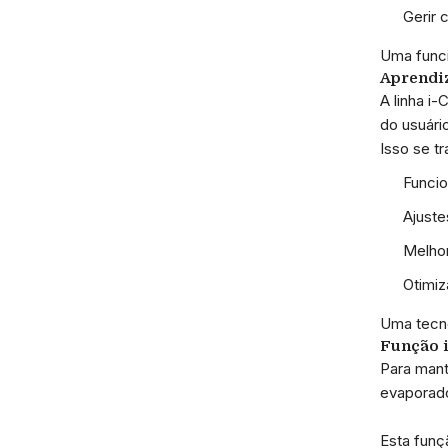
Gerir 
Uma funci
Aprendi
A linha i
do usuári
Isso se t
Funcio
Ajuste
Melhor
Otimiz
Uma tecno
Função i
Para mant
evaporado
Esta funç