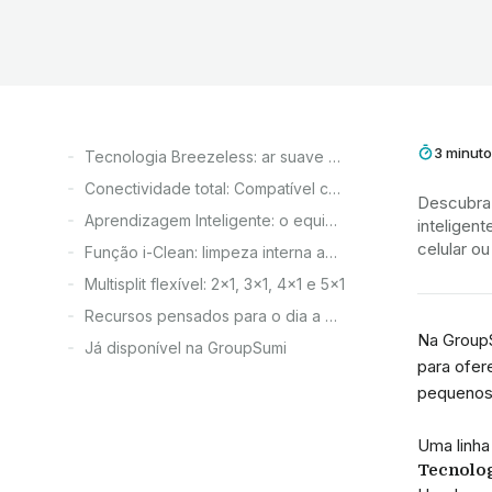
3 minuto
Tecnologia Breezeless: ar suave e homogêneo
Conectividade total: Compatível com MSmartHome Smart
Descubra 
Aprendizagem Inteligente: o equipamento aprende com você
inteligen
celular o
Função i-Clean: limpeza interna automática
Multisplit flexível: 2x1, 3x1, 4x1 e 5x1
Recursos pensados para o dia a dia
Na GroupS
Já disponível na GroupSumi
para ofer
pequenos 
Uma linha
Tecnolog