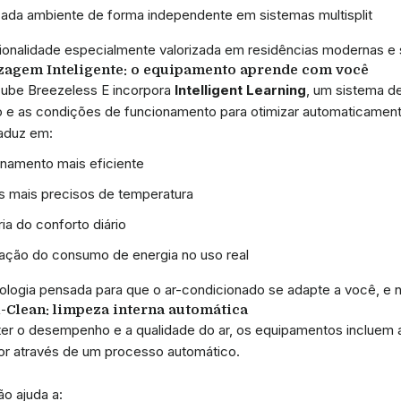
cada ambiente de forma independente em sistemas multisplit
onalidade especialmente valorizada em residências modernas e
zagem Inteligente: o equipamento aprende com você
-Cube Breezeless E incorpora
Intelligent Learning
, um sistema de
o e as condições de funcionamento para otimizar automaticame
raduz em:
namento mais eficiente
s mais precisos de temperatura
ia do conforto diário
ação do consumo de energia no uso real
logia pensada para que o ar-condicionado se adapte a você, e nã
-Clean: limpeza interna automática
er o desempenho e a qualidade do ar, os equipamentos incluem
r através de um processo automático.
ão ajuda a: