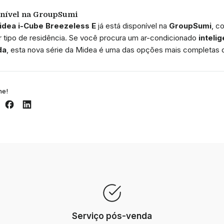
onível na GroupSumi
Midea i-Cube Breezeless E
já está disponível na
GroupSumi
, c
r tipo de residência. Se você procura um ar-condicionado
inteli
da
, esta nova série da Midea é uma das opções mais completas 
he!
Serviço pós-venda