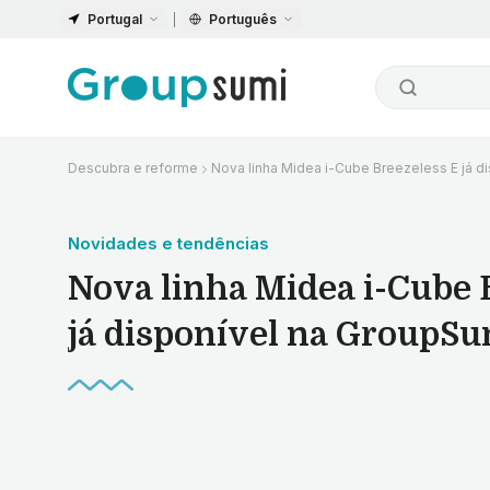
Portugal
Português
Descubra e reforme
Nova linha Midea i-Cube Breezeless E já d
Novidades e tendências
Nova linha Midea i-Cube 
já disponível na GroupSu