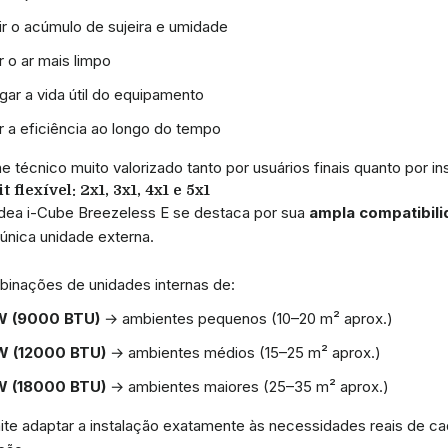
r o acúmulo de sujeira e umidade
 o ar mais limpo
gar a vida útil do equipamento
 a eficiência ao longo do tempo
 técnico muito valorizado tanto por usuários finais quanto por in
t flexível: 2x1, 3x1, 4x1 e 5x1
idea i-Cube Breezeless E se destaca por sua
ampla compatibilid
nica unidade externa.
nações de unidades internas de:
W (9000 BTU)
→ ambientes pequenos (10–20 m² aprox.)
W (12000 BTU)
→ ambientes médios (15–25 m² aprox.)
W (18000 BTU)
→ ambientes maiores (25–35 m² aprox.)
ite adaptar a instalação exatamente às necessidades reais de ca