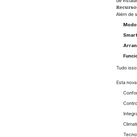
de instala
Recursos
Além de su
Modo
Smart
Arran
Funci
Tudo isso
Esta nova 
Confor
Contro
Integr
Climat
Tecnol