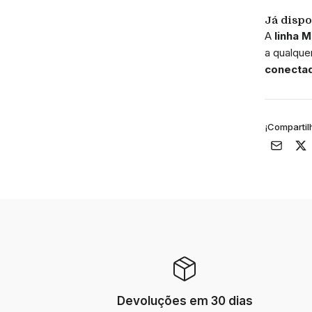
Já disp
A
linha 
a qualque
conecta
¡Compartil
Devoluções em 30 dias