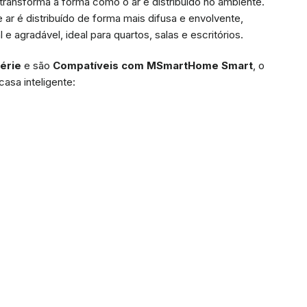
 transforma a forma como o ar é distribuído no ambiente.
de ar é distribuído de forma mais difusa e envolvente,
e agradável, ideal para quartos, salas e escritórios.
érie
e são
Compatíveis com MSmartHome Smart
, o
asa inteligente: