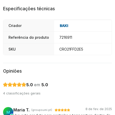
Especificações técnicas
Criador
Referência do produto
7216911
SKU
CRO21FFD2E5
Opiniões
5.0
em
5.0
4 classificações gerais
8 de fev. de 2025
Maria T.
(groupsumi.pt)
M