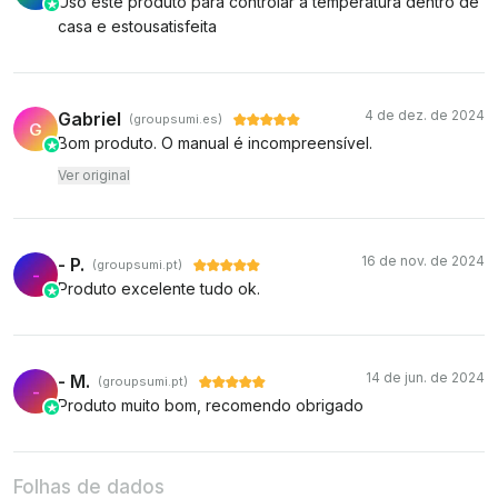
Uso este produto para controlar a temperatura dentro de
casa e estousatisfeita
4 de dez. de 2024
Gabriel
(groupsumi.es)
G
Bom produto. O manual é incompreensível.
Ver original
16 de nov. de 2024
- P.
(groupsumi.pt)
-
Produto excelente tudo ok.
14 de jun. de 2024
- M.
(groupsumi.pt)
-
Produto muito bom, recomendo obrigado
Folhas de dados