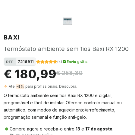
BAXI
Termóstato ambiente sem fios Baxi RX 1200
7216911
REF
Envio grátis
(
4
)
€ 180,99
€ 258,30
Até
para profissionais.
Descubra
.
-8%
O termostato ambiente sem fios Baxi RX 1200 é digital,
programável e fácil de instalar. Oferece controlo manual ou
automático, com modos de aquecimento/arrefecimento,
programação semanal e função anti-gelo.
Compre agora e receba-o entre
13
e
17 de agosto
.
Envio expresso grátis