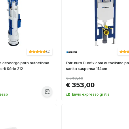
(
1
)
 descarga para autoclismo
Estrutura Duofix com autoclismo p
rit Série 212
sanita suspensa 114cm
€ 540,46
€ 353,00
resso
Envio expresso grátis