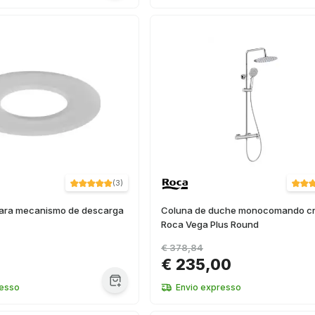
(
3
)
para mecanismo de descarga
Coluna de duche monocomando c
Roca Vega Plus Round
€ 378,84
€ 235,00
resso
Envio expresso