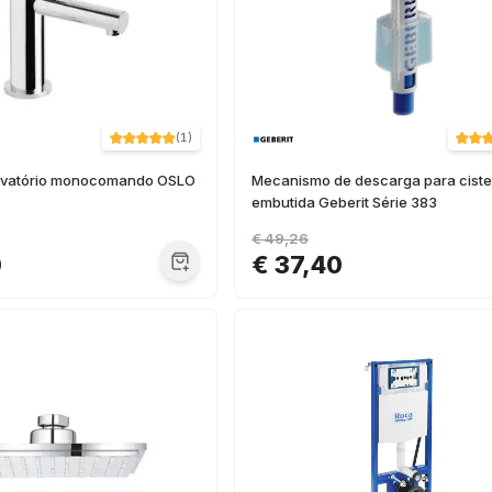
(
1
)
lavatório monocomando OSLO
Mecanismo de descarga para cist
embutida Geberit Série 383
€ 49,26
0
€ 37,40