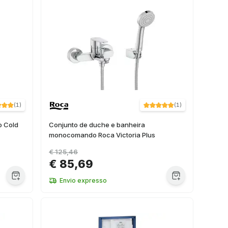
(
1
)
(
1
)
o Cold
Conjunto de duche e banheira
monocomando Roca Victoria Plus
€ 125,46
€ 85,69
Envio expresso