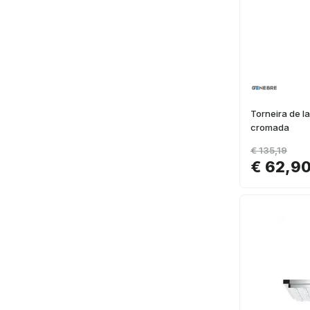
Torneira de 
cromada
€ 135,19
€ 62,9