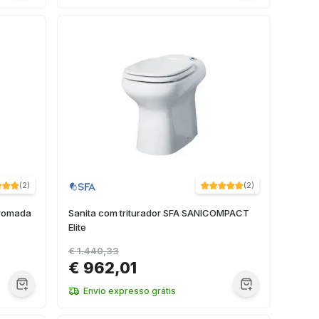
(
2
)
(
2
)
romada
Sanita com triturador SFA SANICOMPACT
Elite
€ 1.440,33
€ 962,01
Envio expresso grátis