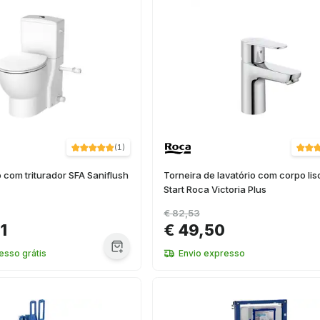
(
1
)
o com triturador SFA Saniflush
Torneira de lavatório com corpo lis
Start Roca Victoria Plus
€ 82,53
1
€ 49,50
esso grátis
Envio expresso