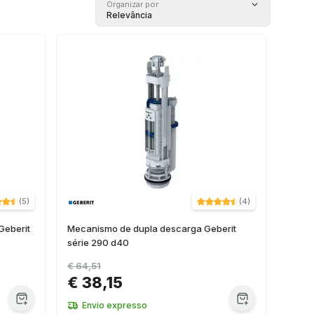
Organizar por
Relevância
(
5
)
(
4
)
Geberit
Mecanismo de dupla descarga Geberit
série 290 d40
€ 64,51
€ 38,15
Envio expresso