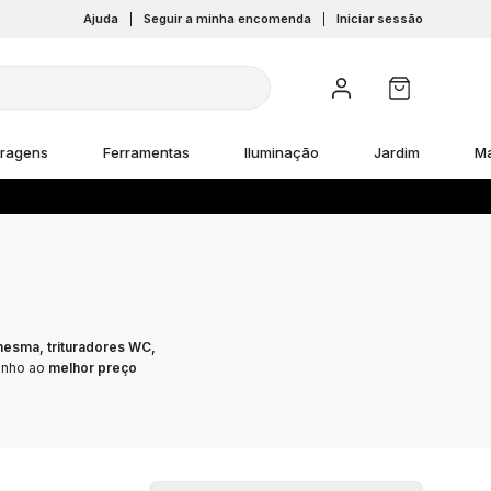
Ajuda
|
Seguir a minha encomenda
|
Iniciar sessão
rragens
Ferramentas
Iluminação
Jardim
M
mesma, trituradores WC,
anho ao
melhor preço