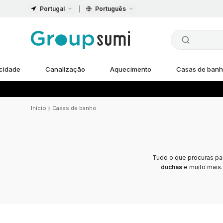
Portugal
Português
icidade
Canalização
Aquecimento
Casas de ban
Início
Casas de banho
Tudo o que procuras pa
duchas
e muito mais.