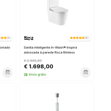
(
1
)
(
1
)
romado
Sanita inteligente In-Wash® Inspira
adossada à parede Roca Rimless
€ 2.865,90
€ 1.698,00
Envio grátis