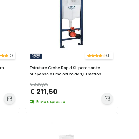
(
1
)
(
1
)
ara
Estrutura Grohe Rapid SL para sanita
suspensa a uma altura de 1,13 metros
€ 326,85
€ 211,50
Envio expresso