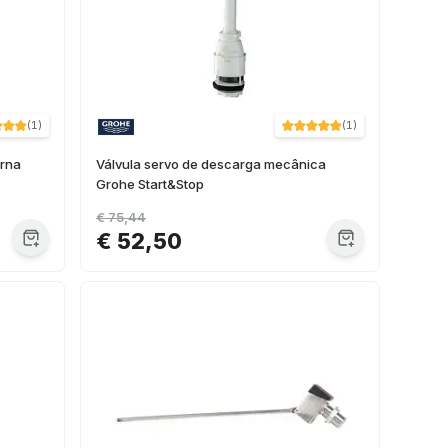
(
1
)
(
1
)
erna
Válvula servo de descarga mecânica
Grohe Start&Stop
€ 75,44
€ 52,50