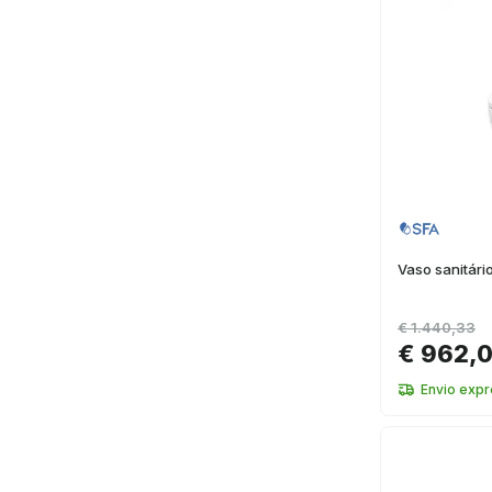
Vaso sanitári
€ 1.440,33
€ 962,0
Envio expr