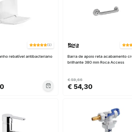
(
1
)
nho rebatível antibacteriano
Barra de apoio reta acabamento c
brilhante 380 mm Roca Access
€ 59,66
00
€ 54,30