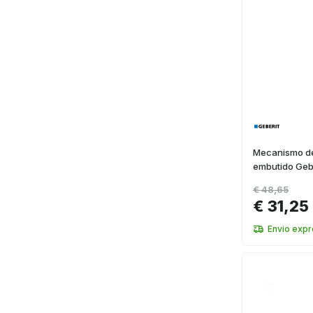
Mecanismo de
embutido Gebe
€ 48,65
€ 31,25
Envio exp