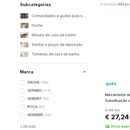
A mostrar
453 pr
Subcategorias
Comunidades e ajudas para o banho
Duche
Móveis de casa de banho
Sanitas e peças de reposição
Torneiras de casa de banho
Marca
GROHE
(
155
)
GENWEC
(
111
)
Mecanismo de
GEBERIT
(
51
)
Substituição o
ROCA
(
51
)
€ 45,63
GENEBRE
(
40
)
€ 27,24
+ Ver más
Envio exp