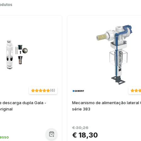
odutos
(
6
)
 descarga dupla Gala -
Mecanismo de alimentação lateral 
riginal
série 383
€ 30,26
€ 18,30
resso