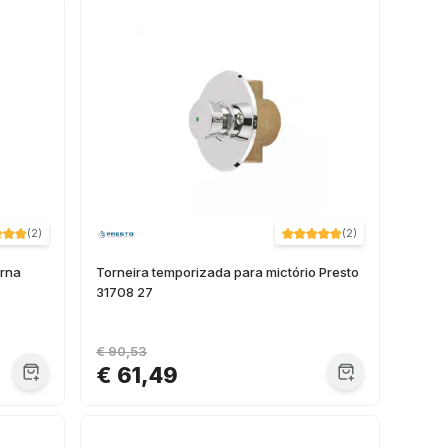
(
2
)
(
2
)
erna
Torneira temporizada para mictório Presto
31708 27
€ 90,53
€ 61,49