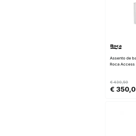
Assento de ba
Roca Access
€ 430,50
€ 350,