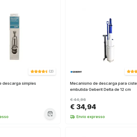
(
2
)
 descarga simples
Mecanismo de descarga para cist
embutida Geberit Delta de 12 cm
€ 44,96
€ 34,94
resso
Envio expresso