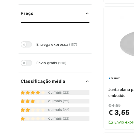
Preço
Entrega expressa
(
157
)
Envio grátis
(
186
)
Classificação média
Junta plana 
ou mais
(
22
)
embutido
ou mais
(
22
)
€ 4,55
ou mais
(
22
)
€ 3,55
ou mais
(
22
)
Envio exp