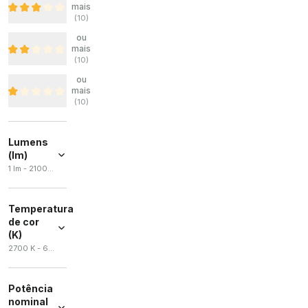
mais
(
10
)
ou
mais
(
10
)
ou
mais
(
10
)
Lumens
(lm)
1 lm - 21000 lm
Temperatura
de cor
(K)
2700 K - 6500 K
Potência
nominal