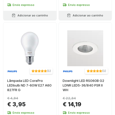
Envio expresso
Envio expresso
Adicionar ao carrinho
Adicionar ao carrinho
(
1
)
(
1
)
Lâmpada LED CorePro
Downlight LED RS060B G2
LEDbulb ND 7-60W E27 A60
LDNR LED5-36/840 PSR II
827FR G
WH
€ 4,94
€ 22,84
€ 3,95
€ 14,19
Envio expresso
Envio expresso