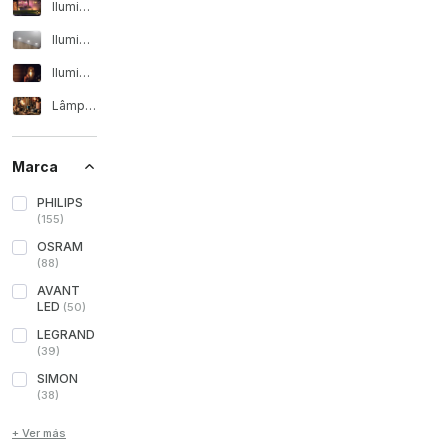
Iluminação exterior
Iluminação interior
Iluminação profissional
Lâmpadas, tubos e acessórios
Marca
PHILIPS
(
155
)
OSRAM
(
88
)
AVANT
LED
(
50
)
LEGRAND
(
39
)
SIMON
(
38
)
+ Ver más