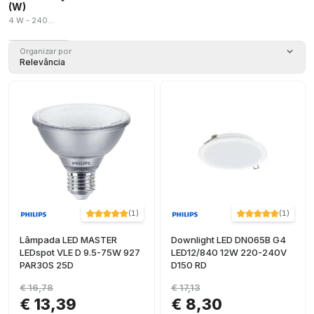
(W)
4 W - 240 W
Organizar por
Relevância
(
1
)
(
1
)
Lâmpada LED MASTER
Downlight LED DN065B G4
LEDspot VLE D 9.5-75W 927
LED12/840 12W 220-240V
PAR30S 25D
D150 RD
€ 16,78
€ 17,13
€ 13,39
€ 8,30