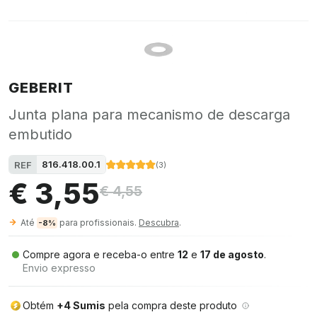
GEBERIT
Junta plana para mecanismo de descarga
embutido
816.418.00.1
REF
(
3
)
€ 3,55
€ 4,55
Até
para profissionais.
Descubra
.
-8%
Compre agora e receba-o entre
12
e
17 de agosto
.
Envio expresso
Obtém
+4 Sumis
pela compra deste produto