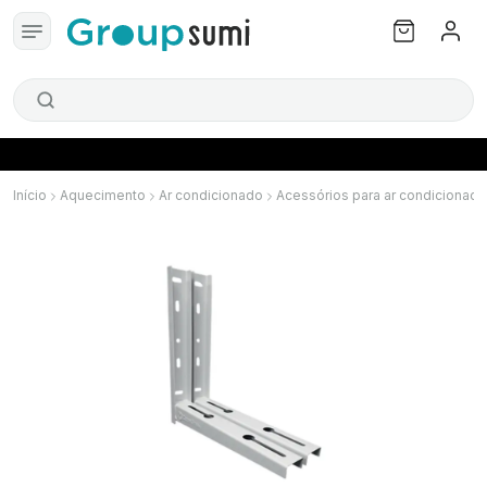
Início
Aquecimento
Ar condicionado
Acessórios para ar condicionado