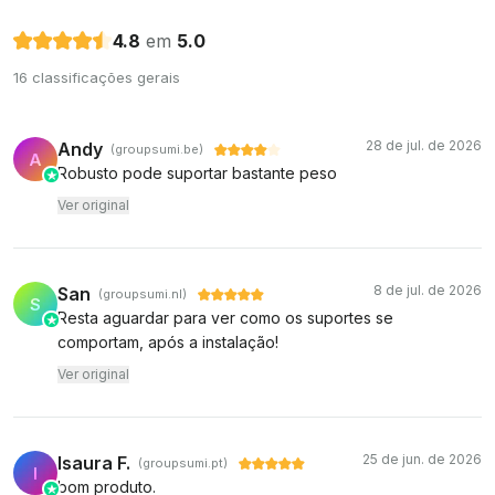
4.8
em
5.0
16 classificações gerais
28 de jul. de 2026
Andy
(groupsumi.be)
A
Robusto pode suportar bastante peso
Ver original
8 de jul. de 2026
San
(groupsumi.nl)
S
Resta aguardar para ver como os suportes se
comportam, após a instalação!
Ver original
25 de jun. de 2026
Isaura F.
(groupsumi.pt)
I
bom produto.