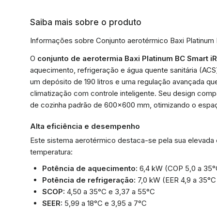
Saiba mais sobre o produto
Informações sobre Conjunto aerotérmico Baxi Platinum 
O
conjunto de aerotermia Baxi Platinum BC Smart i
aquecimento, refrigeração e água quente sanitária (AC
um depósito de 190 litros e uma regulação avançada que 
climatização com controle inteligente. Seu design comp
de cozinha padrão de 600x600 mm, otimizando o espaç
Alta eficiência e desempenho
Este sistema aerotérmico destaca-se pela sua elevada 
temperatura:
Potência de aquecimento:
6,4 kW (COP 5,0 a 35°C
Potência de refrigeração:
7,0 kW (EER 4,9 a 35°C 
SCOP:
4,50 a 35°C e 3,37 a 55°C
SEER:
5,99 a 18°C e 3,95 a 7°C