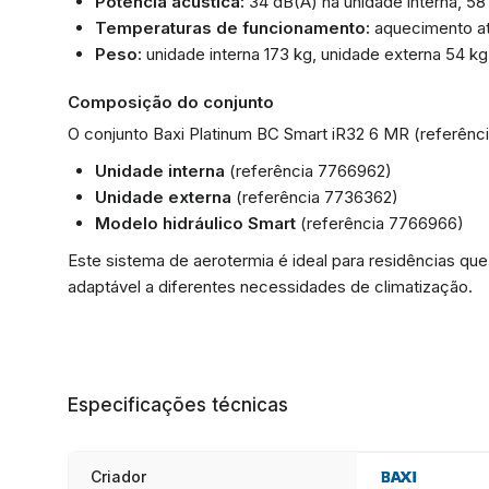
Potência acústica:
34 dB(A) na unidade interna, 58
Temperaturas de funcionamento:
aquecimento at
Peso:
unidade interna 173 kg, unidade externa 54 kg
Composição do conjunto
O conjunto Baxi Platinum BC Smart iR32 6 MR (referên
Unidade interna
(referência 7766962)
Unidade externa
(referência 7736362)
Modelo hidráulico Smart
(referência 7766966)
Este sistema de aerotermia é ideal para residências q
adaptável a diferentes necessidades de climatização.
Especificações técnicas
Criador