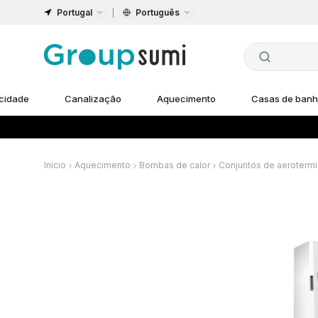
Portugal
Português
icidade
Canalização
Aquecimento
Casas de ban
Início
Aquecimento
Bombas de calor
Conjuntos de aerotermi