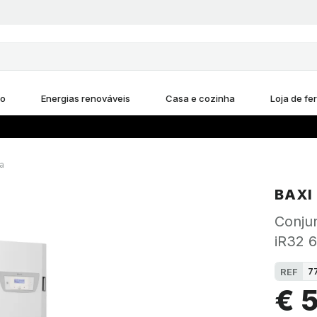
ho
Energias renováveis
Casa e cozinha
Loja de fe
a
BAXI
Conju
iR32 6
7
REF
€ 