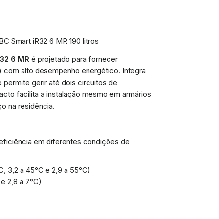
BC Smart iR32 6 MR 190 litros
R32 6 MR
é projetado para fornecer
S) com alto desempenho energético. Integra
permite gerir até dois circuitos de
acto facilita a instalação mesmo em armários
o na residência.
eficiência em diferentes condições de
, 3,2 a 45°C e 2,9 a 55°C)
e 2,8 a 7°C)