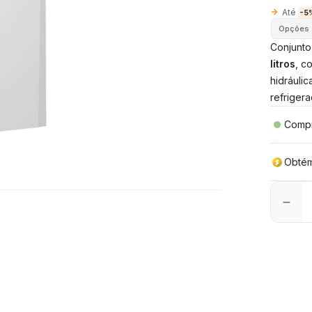
Até
-5
Opções
Conjunto
litros
, c
hidráuli
refriger
Compr
Obté