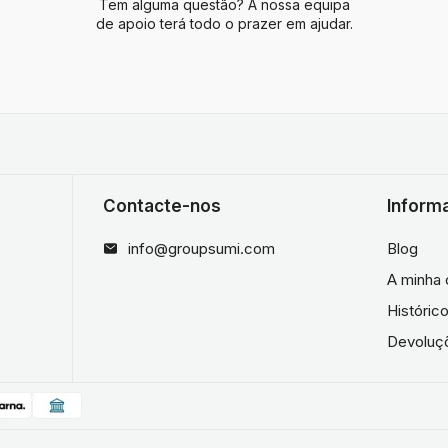
Tem alguma questão? A nossa equipa
de apoio terá todo o prazer em ajudar.
Contacte-nos
Inform
info@groupsumi.com
Blog
A minha 
Históri
Devoluç