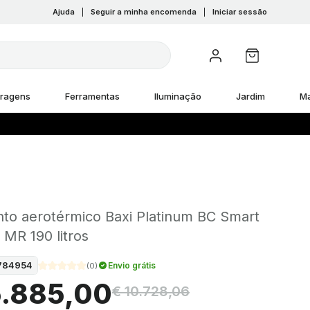
Ajuda
|
Seguir a minha encomenda
|
Iniciar sessão
rragens
Ferramentas
Iluminação
Jardim
M
nto aerotérmico Baxi Platinum BC Smart
 MR 190 litros
784954
Envio grátis
(
0
)
5.885,00
€ 10.728,06