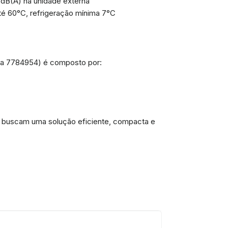
 dB(A) na unidade externa
é 60°C, refrigeração mínima 7°C
cia 7784954) é composto por:
ue buscam uma solução eficiente, compacta e