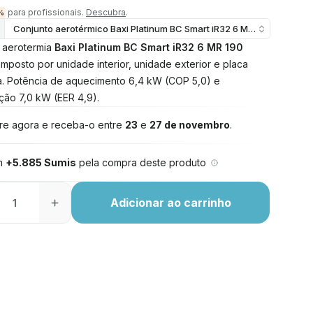
para profissionais.
Descubra
.
%
Conjunto aerotérmico Baxi Platinum BC Smart iR32 6 MR 190 litros
 aerotermia
Baxi Platinum BC Smart iR32 6 MR 190
omposto por unidade interior, unidade exterior e placa
ca. Potência de aquecimento 6,4 kW (COP 5,0) e
ação 7,0 kW (EER 4,9).
e agora e receba-o entre
23
e
27 de novembro
.
m
+5.885 Sumis
pela compra deste produto
Adicionar ao carrinho