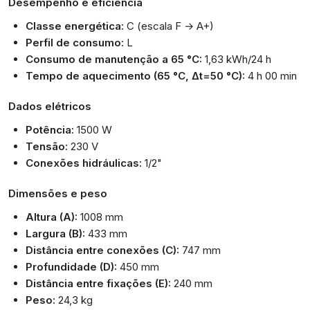
Desempenho e eficiência
Classe energética:
C (escala F → A+)
Perfil de consumo:
L
Consumo de manutenção a 65 °C:
1,63 kWh/24 h
Tempo de aquecimento (65 °C, Δt=50 °C):
4 h 00 min
Dados elétricos
Potência:
1500 W
Tensão:
230 V
Conexões hidráulicas:
1/2"
Dimensões e peso
Altura (A):
1008 mm
Largura (B):
433 mm
Distância entre conexões (C):
747 mm
Profundidade (D):
450 mm
Distância entre fixações (E):
240 mm
Peso:
24,3 kg