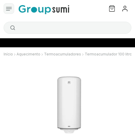
Início
Aquecimento
Termoacumuladores
Termoacumulador 100 litros