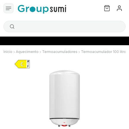
Início
Aquecimento
Termoacumuladores
Termoacumulador 100 litros