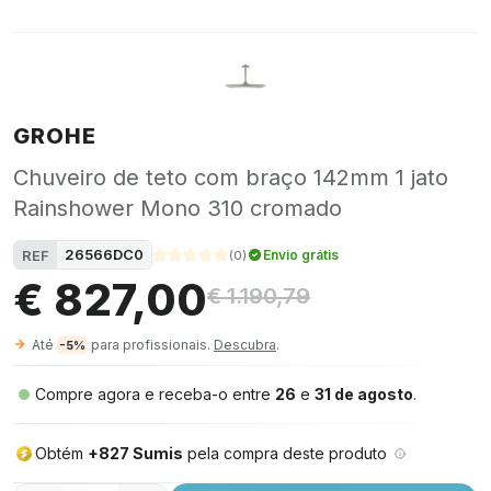
GROHE
Chuveiro de teto com braço 142mm 1 jato
Rainshower Mono 310 cromado
26566DC0
REF
Envio grátis
(
0
)
€ 827,00
€ 1.190,79
Até
para profissionais.
Descubra
.
-5%
Compre agora e receba-o entre
26
e
31 de agosto
.
Obtém
+827 Sumis
pela compra deste produto