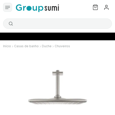
Início
Casas de banho
Duche
Chuveiros