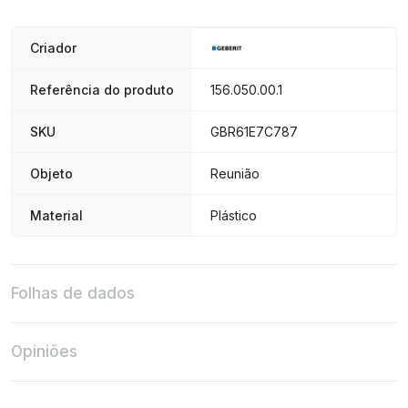
Criador
Referência do produto
156.050.00.1
SKU
GBR61E7C787
Objeto
Reunião
Material
Plástico
Folhas de dados
Opiniões