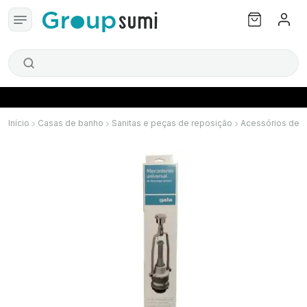
Início
Casas de banho
Sanitas e peças de reposição
Acessórios de 