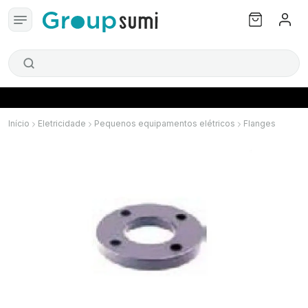
Início
Eletricidade
Pequenos equipamentos elétricos
Flanges