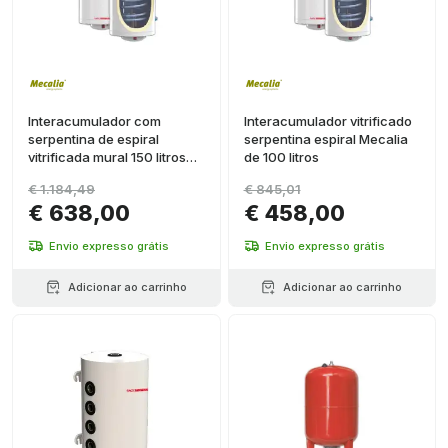
Interacumulador com
Interacumulador vitrificado
serpentina de espiral
serpentina espiral Mecalia
vitrificada mural 150 litros
de 100 litros
diâmetro 520mm
€ 1.184,49
€ 845,01
€ 638,00
€ 458,00
Envio expresso grátis
Envio expresso grátis
Adicionar ao carrinho
Adicionar ao carrinho