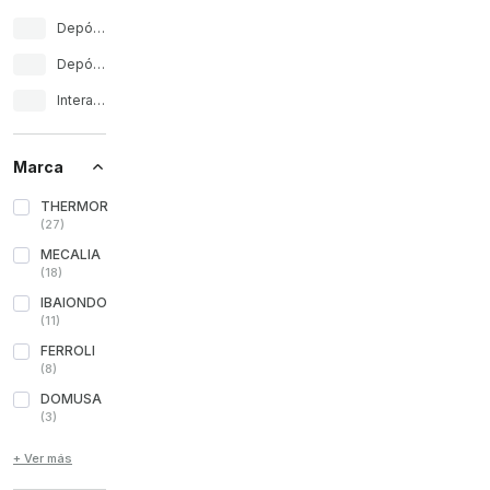
Depósito de ACS
Depósitos de inércia
Interacumulador
Marca
THERMOR
(
27
)
MECALIA
(
18
)
IBAIONDO
(
11
)
FERROLI
(
8
)
DOMUSA
(
3
)
+ Ver más