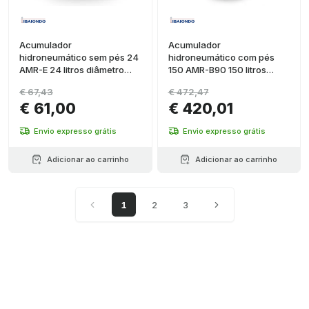
Acumulador
Acumulador
hidroneumático sem pés 24
hidroneumático com pés
AMR-E 24 litros diâmetro
150 AMR-B90 150 litros
350mm conexão 3/4"
diâmetro 485mm conexão 1
€ 67,43
€ 472,47
1/4"
€ 61,00
€ 420,01
Envio expresso grátis
Envio expresso grátis
Adicionar ao carrinho
Adicionar ao carrinho
1
2
3