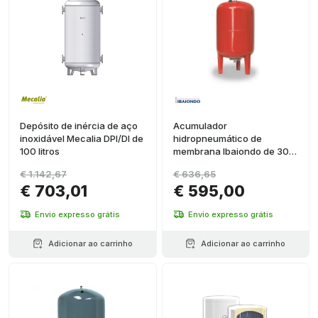
Depósito de inércia de aço
Acumulador
inoxidável Mecalia DPI/DI de
hidropneumático de
100 litros
membrana Ibaiondo de 300
litros AMR-B90
€ 1.142,67
€ 636,65
€ 703,01
€ 595,00
Envio expresso grátis
Envio expresso grátis
Adicionar ao carrinho
Adicionar ao carrinho