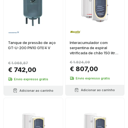
Tanque de pressão de aço
Interacumulador com
GT-U-200 PN10 G11/4 V
serpentina de espiral
vitrificada de chão 150 litros
diâmetro 560mm
€ 1.824,09
€ 1.068,87
€ 807,00
€ 742,00
Envio expresso grátis
Envio expresso grátis
Adicionar ao carrinho
Adicionar ao carrinho