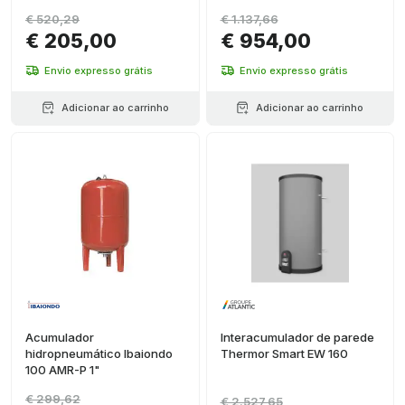
litros AMR-PLUS 1 1/2"
€ 520,29
€ 1.137,66
€ 205,00
€ 954,00
Envio expresso grátis
Envio expresso grátis
Adicionar ao carrinho
Adicionar ao carrinho
Acumulador
Interacumulador de parede
hidropneumático Ibaiondo
Thermor Smart EW 160
100 AMR-P 1"
€ 299,62
€ 2.527,65