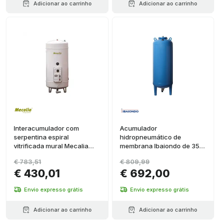
Adicionar ao carrinho
Adicionar ao carrinho
Interacumulador com
Acumulador
serpentina espiral
hidropneumático de
vitrificada mural Mecalia
membrana Ibaiondo de 350
DPAV/IM S1 de 80 litros
litros AMR-PLUS 1 1/2"
€ 783,51
€ 809,99
€ 430,01
€ 692,00
Envio expresso grátis
Envio expresso grátis
Adicionar ao carrinho
Adicionar ao carrinho