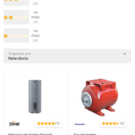
(
4
)
ou
mais
(
4
)
ou
mais
(
4
)
Organizar por
Relevância
(
3
)
(
2
)
Interacumulador Ferroli
Acumulador