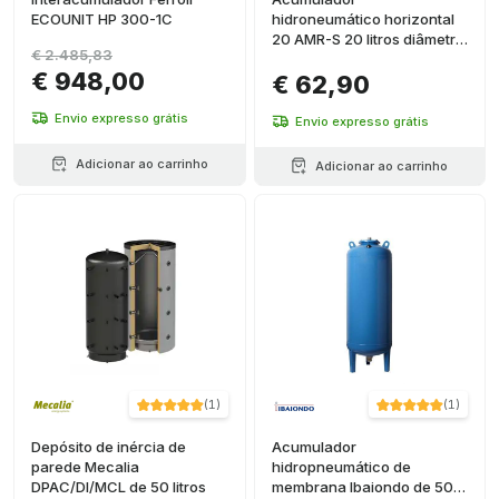
ECOUNIT HP 300-1C
hidroneumático horizontal
20 AMR-S 20 litros diâmetro
€ 2.485,83
270mm conexão 1"
€ 948,00
€ 62,90
Envio expresso grátis
Envio expresso grátis
Adicionar ao carrinho
Adicionar ao carrinho
(
1
)
(
1
)
Depósito de inércia de
Acumulador
parede Mecalia
hidropneumático de
DPAC/DI/MCL de 50 litros
membrana Ibaiondo de 500