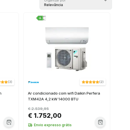
Organizar por
Relevância
(
3
)
(
2
)
n
Ar condicionado com wifi Daikin Perfera
TXM42A 4,2 kW 14000 BTU
€ 2.539,95
€ 1.752,00
Envio expresso grátis