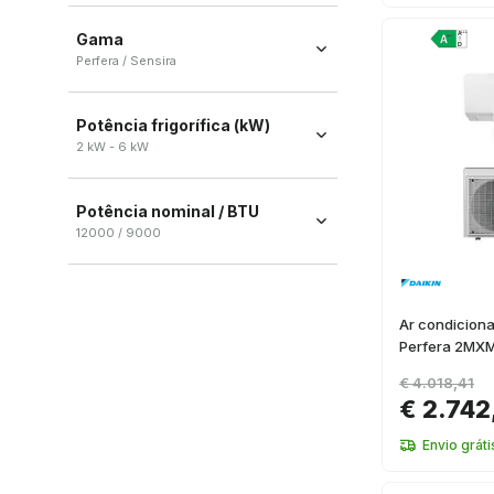
2x1
(
10
)
Gama
3x1
(
10
)
Perfera / Sensira
1x1
(
6
)
Perfera
(
22
)
4x1
(
2
)
Potência frigorífica (kW)
Sensira
(
6
)
2 kW - 6 kW
Potência nominal / BTU
12000 / 9000
12000
(
1
)
9000
(
1
)
Ar condiciona
Perfera 2MXM
€ 4.018,41
€ 2.742
Envio gráti