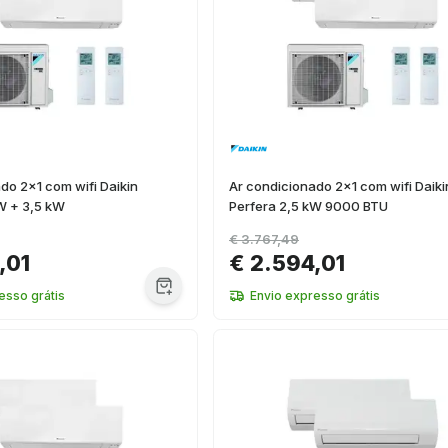
do 2x1 com wifi Daikin
Ar condicionado 2x1 com wifi Daiki
W + 3,5 kW
Perfera 2,5 kW 9000 BTU
€ 3.767,49
,01
€ 2.594,01
esso grátis
Envio expresso grátis