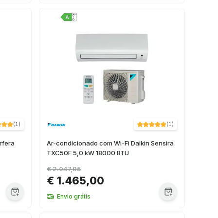
(
1
)
(
1
)
rfera
Ar-condicionado com Wi-Fi Daikin Sensira
TXC50F 5,0 kW 18000 BTU
€ 2.047,95
€ 1.465,00
Envio grátis