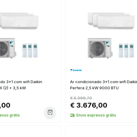
do 3x1 com wifi Daikin
Ar condicionado 3x1 com wifi Daiki
W (2) + 3,5 kW
Perfera 2,5 kW 9000 BTU
€ 5.399,70
,00
€ 3.676,00
esso grátis
Envio expresso grátis