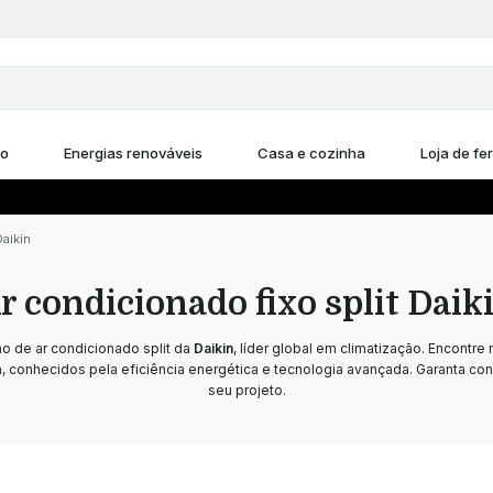
ho
Energias renováveis
Casa e cozinha
Loja de fe
Daikin
r condicionado fixo split Daik
o de ar condicionado split da
Daikin
, líder global em climatização. Encontr
a, conhecidos pela eficiência energética e tecnologia avançada. Garanta con
seu projeto.