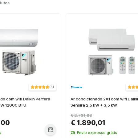
dutos
(
5
)
do com wifi Daikin Perfera
Ar condicionado 2x1 com wifi Daiki
kW 12000 BTU
Sensira 2,5 kW + 3,5 kW
€ 2.731,83
,00
€ 1.890,01
s
Envio expresso grátis