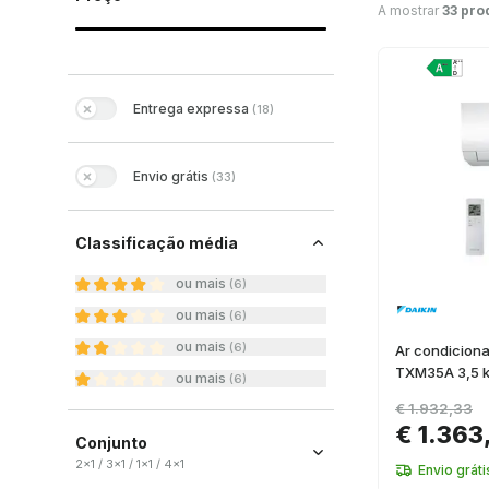
A mostrar
33 pro
Entrega expressa
(
18
)
Envio grátis
(
33
)
Classificação média
ou mais
(
6
)
ou mais
(
6
)
ou mais
(
6
)
Ar condiciona
TXM35A 3,5 
ou mais
(
6
)
€ 1.932,33
€ 1.363
Conjunto
2x1 / 3x1 / 1x1 / 4x1
Envio gráti