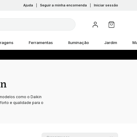
Ajuda
|
Seguir a minha encomenda
|
Iniciar sessão
rragens
Ferramentas
Iluminação
Jardim
M
in
e modelos como o Daikin
forto e qualidade para o