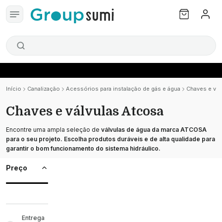
Início
Canalização
Acessórios para instalação de gás e água
Chaves e vál
Chaves e válvulas Atcosa
Encontre uma ampla seleção de
válvulas de água
da marca ATCOSA
para o seu projeto. Escolha produtos duráveis e de alta qualidade para
garantir o bom funcionamento do sistema hidráulico.
Preço
Entrega