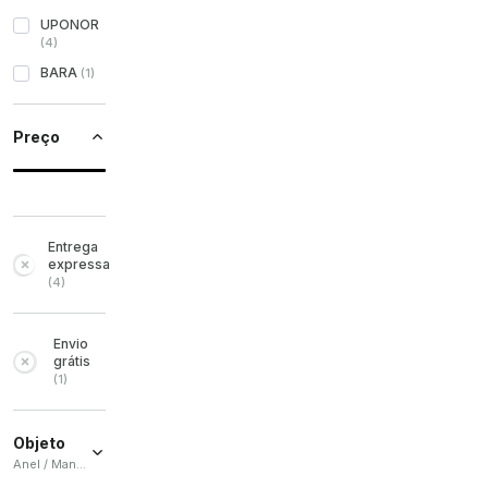
UPONOR
(
4
)
BARA
(
1
)
Preço
Entrega
expressa
(
4
)
Envio
grátis
(
1
)
Objeto
Anel / Manguito / Tubo / Você