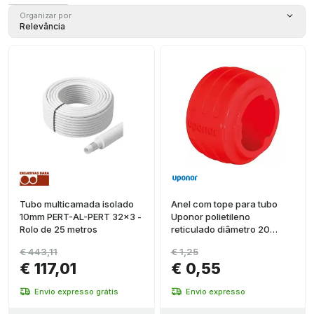
Anel
(
1
)
Organizar por
Relevância
Manguito
(
1
)
Tubo
(
1
)
Você
(
1
)
Tubo multicamada isolado
Anel com tope para tubo
10mm PERT-AL-PERT 32x3 -
Uponor polietileno
Rolo de 25 metros
reticulado diâmetro 20
vermelho
€ 443,11
€ 1,25
€ 117,01
€ 0,55
Envio expresso grátis
Envio expresso