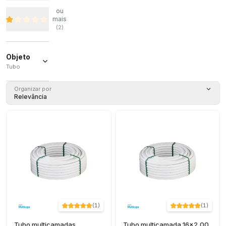
ou
mais
(
2
)
Objeto
Tubo
Tubo
(
16
)
Organizar por
Relevância
(
1
)
(
1
)
Tubo multicamadas
Tubo multicamada 16x2,00