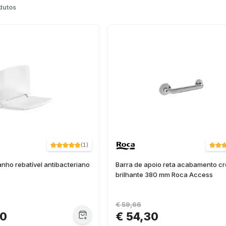
dutos
(
1
)
nho rebatível antibacteriano
Barra de apoio reta acabamento c
brilhante 380 mm Roca Access
€ 59,66
00
€ 54,30