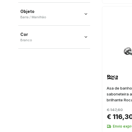
Objeto
Barra / Manilhão
Barra
(
38
)
Cor
Manilhão
(
2
)
Branco
Branco
(
9
)
Asa de banho
saboneteira
brilhante Ro
€ 147,60
€ 116,3
Envio exp