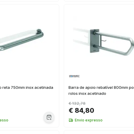
o reta 750mm inox acetinada
Barra de apoio rebatível 800mm po
rolos inox acetinado
€ 132,78
€ 84,80
resso
Envio expresso