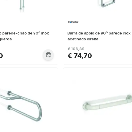
io parede-chão de 90º inox
Barra de apoio de 90º parede inox
querda
acetinado direita
€ 106,89
0
€ 74,70