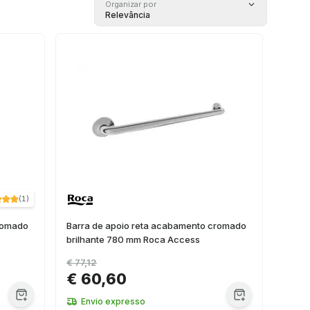
Organizar por
Relevância
(
1
)
romado
Barra de apoio reta acabamento cromado
brilhante 780 mm Roca Access
€ 77,12
€ 60,60
Envio expresso