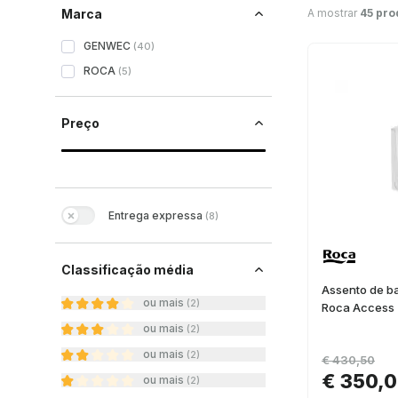
A mostrar
45 pro
Marca
GENWEC
(
40
)
ROCA
(
5
)
Preço
Entrega expressa
(
8
)
Classificação média
Assento de ba
ou mais
(
2
)
Roca Access
ou mais
(
2
)
ou mais
(
2
)
€ 430,50
€ 350,
ou mais
(
2
)