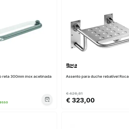
io reta 300mm inox acetinada
Assento para duche rebatível Roc
€ 426,81
€ 323,00
resso