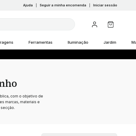
Ajuda
|
Seguir a minha encomenda
|
Iniciar sessão
rragens
Ferramentas
Iluminação
Jardim
M
anho
lica, com o objetivo de
es marcas, materiais e
 secção.