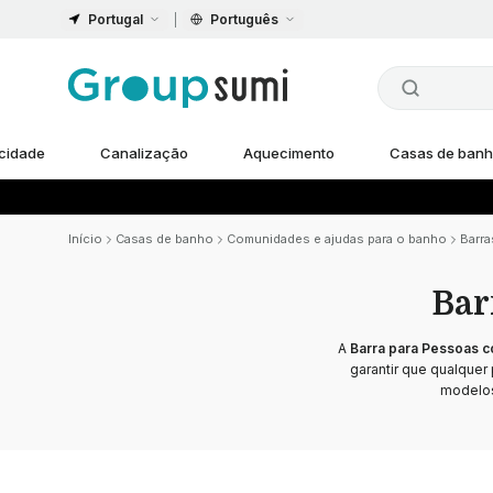
Portugal
Português
icidade
Canalização
Aquecimento
Casas de ban
Início
Casas de banho
Comunidades e ajudas para o banho
Barra
Bar
A
Barra para Pessoas c
garantir que qualquer
modelos