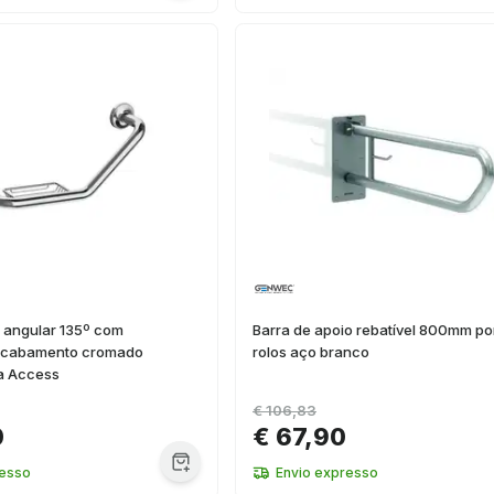
 angular 135º com
Barra de apoio rebatível 800mm po
 acabamento cromado
rolos aço branco
ca Access
€ 106,83
0
€ 67,90
resso
Envio expresso