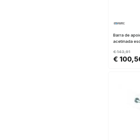
Barra de apo
acetinada es
€ 143,91
€ 100,5