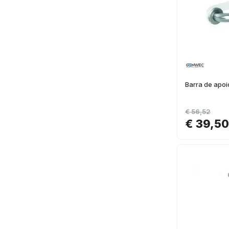
Barra de apo
€ 56,52
€ 39,50