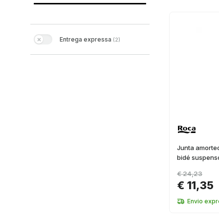
Entrega expressa
(
2
)
Junta amortec
bidé suspenso
€ 24,23
€ 11,35
Envio exp