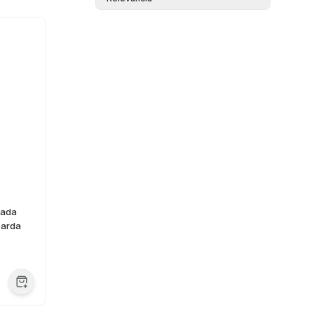
fada
Garda