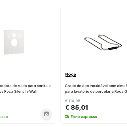
edora de ruído para sanita e
Grade de aço inoxidável com almo
s Roca Silent In-Wall
para lavatório de porcelana Roca 
€ 110,95
€ 85,01
resso
Envio expresso