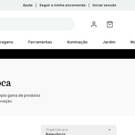
Ajuda
|
Seguir a minha encomenda
|
Iniciar sessão
rragens
Ferramentas
Iluminação
Jardim
M
oca
mpla gama de produtos
ovação.
Organizar por
Relevância