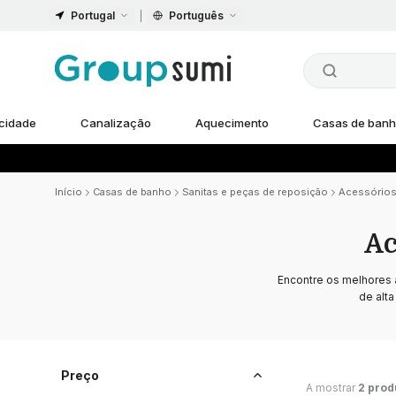
Portugal
Português
icidade
Canalização
Aquecimento
Casas de ban
Início
Casas de banho
Sanitas e peças de reposição
Acessórios
Ac
Encontre os melhores
de alt
Preço
A mostrar
2 prod