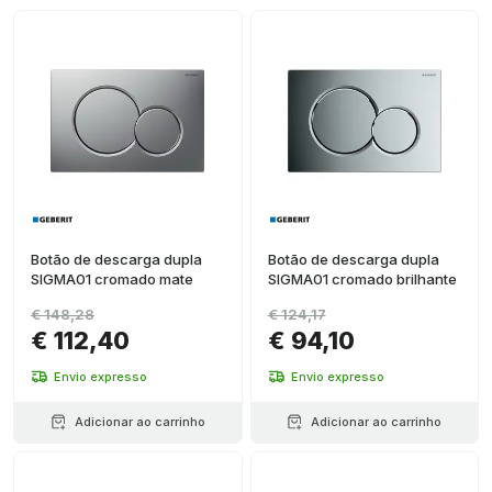
Cromo
(
2
)
Outros
(
2
)
Preto
(
2
)
Botão de descarga dupla
Botão de descarga dupla
SIGMA01 cromado mate
SIGMA01 cromado brilhante
€ 148,28
€ 124,17
€ 112,40
€ 94,10
Envio expresso
Envio expresso
Adicionar ao carrinho
Adicionar ao carrinho