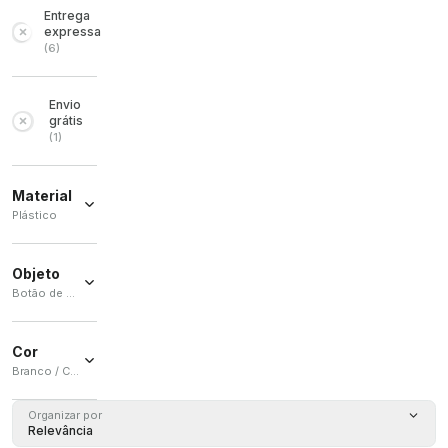
Entrega
expressa
(
6
)
Envio
grátis
(
1
)
Material
Plástico
Plástico
(
8
)
Objeto
Botão de pressão / Sistema de descarga
Botão de
pressão
Cor
(
8
)
Branco / Cromo / Outros / Preto
Sistema
de
Branco
Organizar por
descarga
(
2
)
Relevância
(
1
)