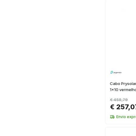
Cabo Prysola
1x10 vermelho
€ 458,79
€ 257,0
Envio exp