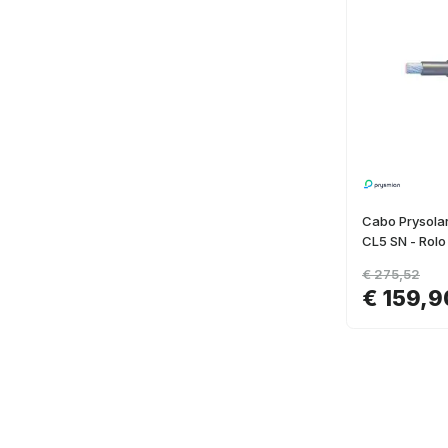
Cabo Prysola
CL5 SN - Rolo
€ 275,52
€ 159,9