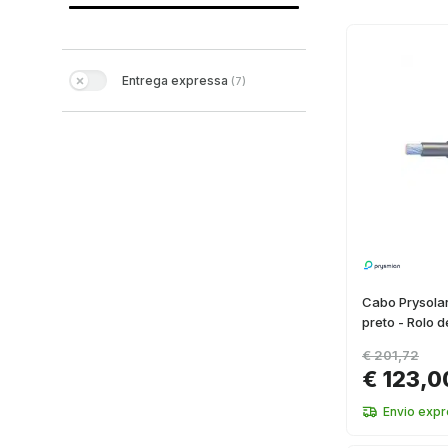
Entrega expressa
(
7
)
Cabo Prysola
preto - Rolo 
€ 201,72
€ 123,0
Envio exp