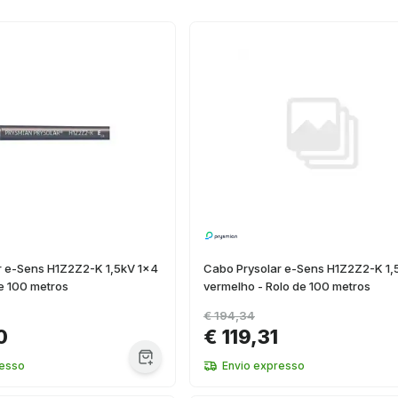
r e-Sens H1Z2Z2-K 1,5kV 1x4
Cabo Prysolar e-Sens H1Z2Z2-K 1,
de 100 metros
vermelho - Rolo de 100 metros
€ 194,34
0
€ 119,31
resso
Envio expresso