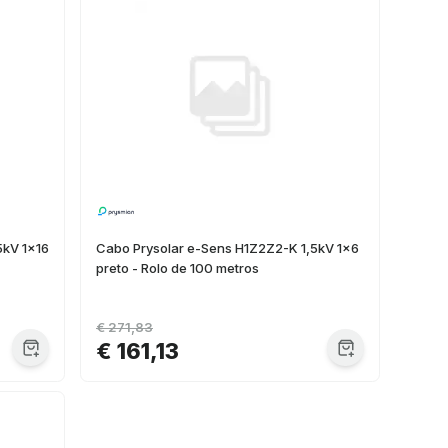
5kV 1x16
Cabo Prysolar e-Sens H1Z2Z2-K 1,5kV 1x6
preto - Rolo de 100 metros
€ 271,83
€ 161,13