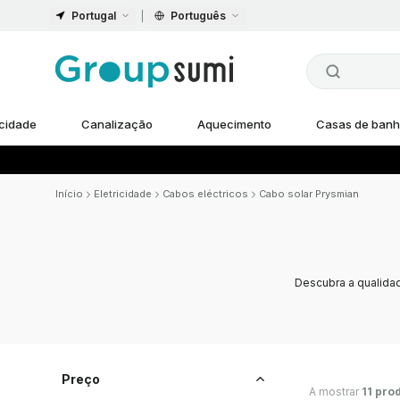
Portugal
Português
icidade
Canalização
Aquecimento
Casas de ban
Início
Eletricidade
Cabos eléctricos
Cabo solar Prysmian
Descubra a qualida
Preço
A mostrar
11 pro