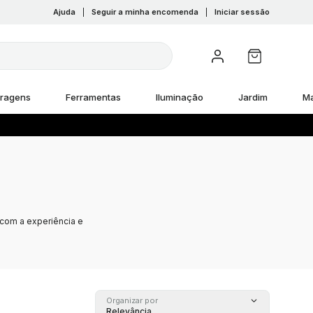
Ajuda
|
Seguir a minha encomenda
|
Iniciar sessão
rragens
Ferramentas
Iluminação
Jardim
M
 com a experiência e
Organizar por
Relevância