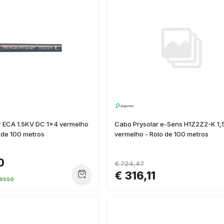
r ECA 1.5KV DC 1x4 vermelho
Cabo Prysolar e-Sens H1Z2Z2-K 1,
 de 100 metros
vermelho - Rolo de 100 metros
0
€ 724,47
€ 316,11
resso