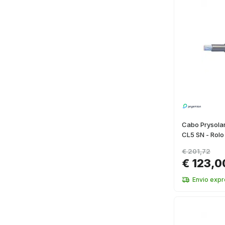
Cabo Prysola
CL5 SN - Rolo
€ 201,72
€ 123,0
Envio exp