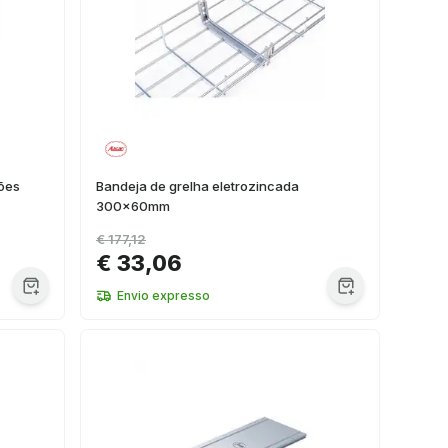
ões
Bandeja de grelha eletrozincada
300x60mm
€ 177,12
€ 33,06
Envio expresso