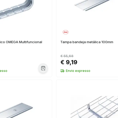
lico OMEGA Multifuncional
Tampa bandeja metálica 100mm
€ 55,68
€ 9,19
resso
Envio expresso