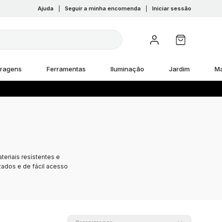
Ajuda
|
Seguir a minha encomenda
|
Iniciar sessão
rragens
Ferramentas
Iluminação
Jardim
M
teriais resistentes e
zados e de fácil acesso