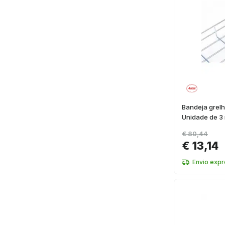
Bandeja grel
Unidade de 3
€ 80,44
€ 13,14
Envio exp