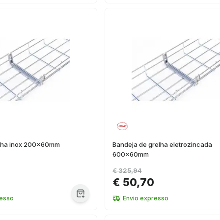
elha inox 200x60mm
Bandeja de grelha eletrozincada
600x60mm
€ 325,94
€ 50,70
resso
Envio expresso