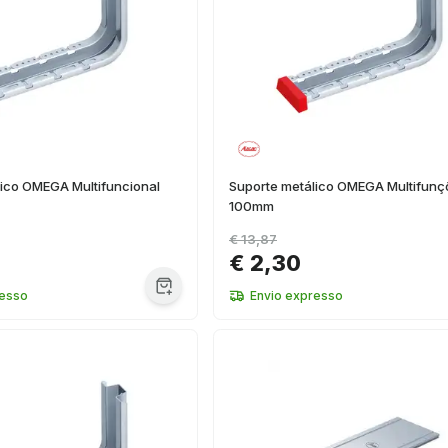
lico OMEGA Multifuncional
Suporte metálico OMEGA Multifunç
100mm
€ 13,87
€ 2,30
resso
Envio expresso