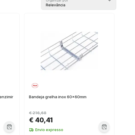
Organizar por
Relevância
enzimir
Bandeja grelha inox 60x60mm
€ 216,68
€ 40,41
Envio expresso