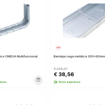
lico OMEGA Multifuncional
Bandeja cega metálica 300x60mm
€ 235,27
€ 38,56
resso
Envio expresso