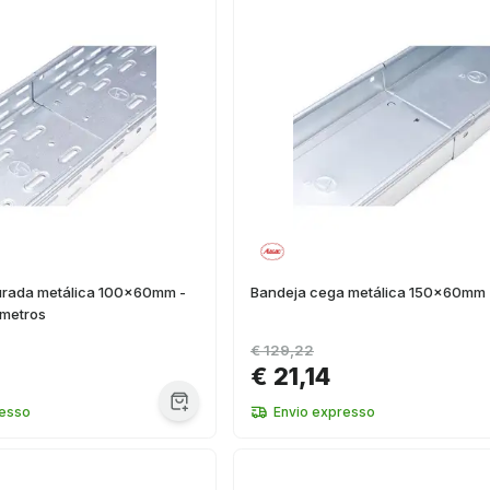
urada metálica 100x60mm -
Bandeja cega metálica 150x60mm
 metros
€ 129,22
€ 21,14
resso
Envio expresso