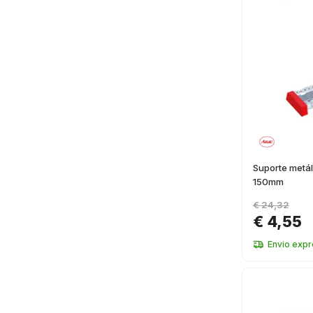
Suporte metá
150mm
€ 24,32
€ 4,55
Envio exp