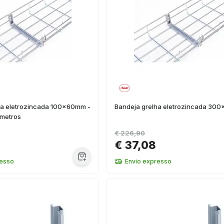
ha eletrozincada 100x60mm -
Bandeja grelha eletrozincada 30
 metros
€ 226,90
€ 37,08
resso
Envio expresso