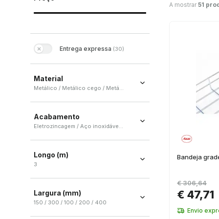
A mostrar
51 pro
Entrega expressa
(
30
)
Material
Metálico / Metálico cego / Metálico perfurado
Metálico
(
22
)
Acabamento
Metálico cego
(
3
)
Eletrozincagem / Aço inoxidável / Galvanizado a quente / Galvanização sem zinco
Metálico perfurado
(
2
)
Eletrozincagem
(
9
)
Longo (m)
Aço inoxidável
Bandeja gra
(
8
)
3
Galvanizado a quente
(
5
)
3
(
23
)
€ 306,64
Galvanização sem zinco
(
5
)
€ 47,71
Largura (mm)
150 / 300 / 100 / 200 / 400
Envio exp