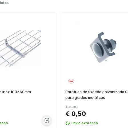
dutos
de inox 100x60mm
Parafuso de fixação galvanizado S
para grades metálicas
€ 2,89
€ 0,50
resso
Envio expresso