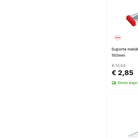
Suporte metá
150mm
€ 17,23
€ 2,85
Envio exp