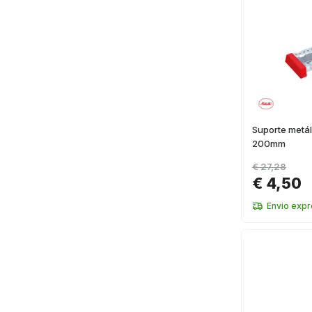
Suporte metá
200mm
€ 27,28
€ 4,50
Envio exp