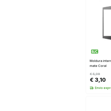
Moldura inte
mate Coral
€ 5,09
€ 3,10
Envio exp