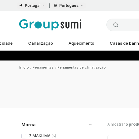
Portugal
Português
icidade
Canalização
Aquecimento
Casas de ban
Início
Ferramentas
Ferramentas de climatização
A mostrar
5 prod
Marca
ZIMAKLIMA
(
5
)