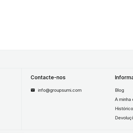
Contacte-nos
Inform
info@groupsumi.com
Blog
A minha 
Históri
Devoluç