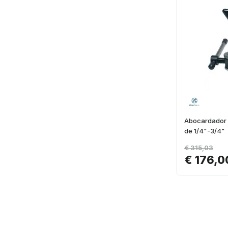
Abocardador
de 1/4"-3/4"
€ 315,03
€ 176,0