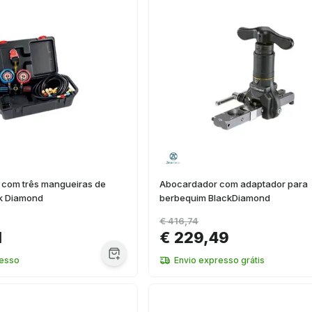
r com três mangueiras de
Abocardador com adaptador para
k Diamond
berbequim BlackDiamond
€ 416,74
1
€ 229,49
resso
Envio expresso grátis