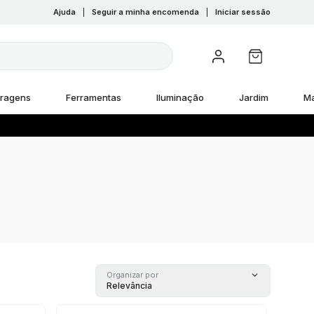
Ajuda
|
Seguir a minha encomenda
|
Iniciar sessão
rragens
Ferramentas
Iluminação
Jardim
M
Organizar por
Relevância