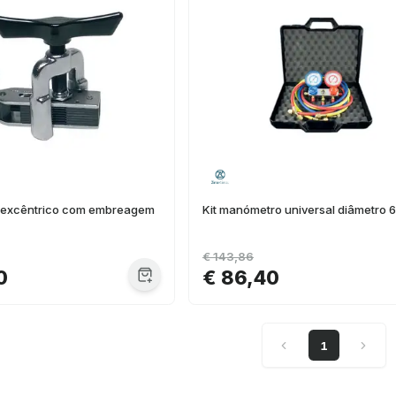
 excêntrico com embreagem
Kit manómetro universal diâmetro
€ 143,86
0
€ 86,40
1