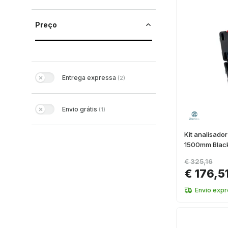
Preço
Entrega expressa
(
2
)
Envio grátis
(
1
)
Kit analisado
1500mm Blac
€ 325,16
€ 176,5
Envio exp