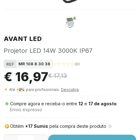
AVANT LED
Projetor LED 14W 3000K IP67
MR 108 8 30 38
REF
(
0
)
€ 16,97
€ 17,13
Até
para profissionais.
Descubra
.
-2%
Compre agora e receba-o entre
12
e
17 de agosto
.
Envio expresso
Obtém
+17 Sumis
pela compra deste produto